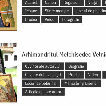
Acatist
Canon
Rugăciuni
Viață
Icoane
Sfinte moaște
Locuri de pelerin
Predici
Video
Fotografii
Arhimandritul Melchisedec Velni
Cuvinte ale autorului
Biografie
Cuvinte duhovnicești
Predici
Video
Locuri de pelerinaj
Mănăstiri și biserici
Articole despre autor