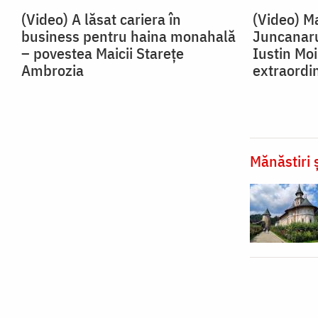
(Video) A lăsat cariera în
(Video) Ma
business pentru haina monahală
Juncanaru
– povestea Maicii Starețe
Iustin Mo
Ambrozia
extraordi
Mănăstiri ș