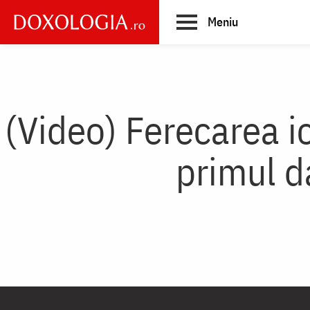
Skip
Meniu
to
main
Main
content
navigation
(Video) Ferecarea i
primul d