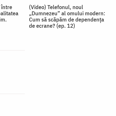
 între
(Video) Telefonul, noul
ealitatea
„Dumnezeu” al omului modern:
im.
Cum să scăpăm de dependența
de ecrane? (ep. 12)