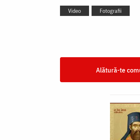
Video
Fotografii
Alătură-te comu