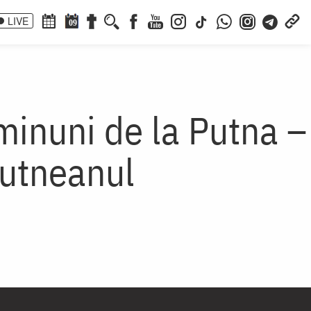
LIVE
09
minuni de la Putna –
Putneanul