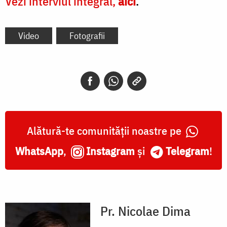
Vezi interviul integral,
aici
.
Video
Fotografii
Alătură-te comunității noastre pe
WhatsApp
,
Instagram
și
Telegram
!
Pr. Nicolae Dima