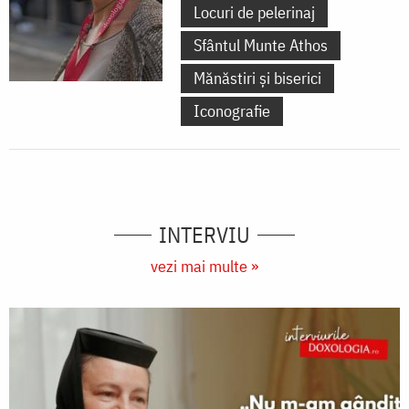
Locuri de pelerinaj
Sfântul Munte Athos
Mănăstiri și biserici
Iconografie
INTERVIU
vezi mai multe »