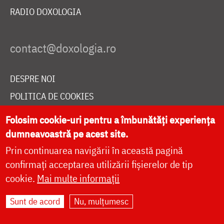
RADIO DOXOLOGIA
DESPRE NOI
POLITICA DE COOKIES
DONEAZĂ ONLINE PENTRU CATEDRALA NAȚIONALĂ
Folosim cookie-uri pentru a îmbunătăți experiența
dumneavoastră pe acest site.
Prin continuarea navigării în această pagină
LIVE
confirmați acceptarea utilizării fișierelor de tip
cookie.
Mai multe informații
Site dezvoltat de
DOXOLOGIA MEDIA
,
Sunt de acord
Nu, mulțumesc
Arhiepiscopia Iașilor | ©
doxologia.ro