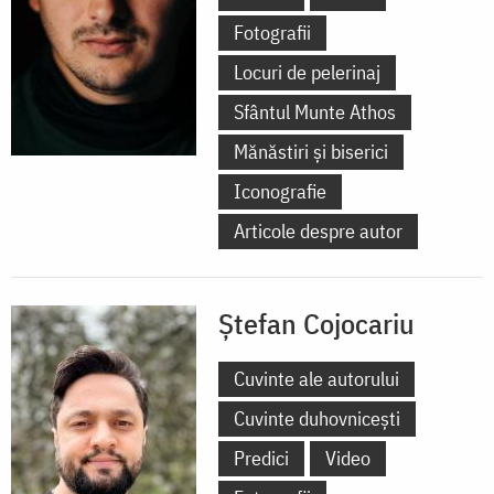
Fotografii
Locuri de pelerinaj
Sfântul Munte Athos
Mănăstiri și biserici
Iconografie
Articole despre autor
Ștefan Cojocariu
Cuvinte ale autorului
Cuvinte duhovnicești
Predici
Video