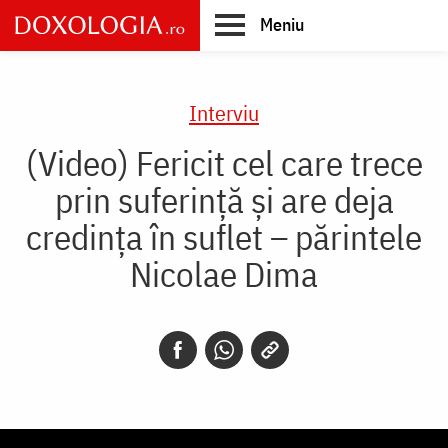
Skip
Meniu
to
main
Main
content
navigation
Interviu
(Video) Fericit cel care trece
prin suferință și are deja
credința în suflet – părintele
Nicolae Dima