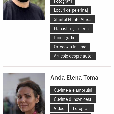
Fotografii
Locuri de pelerinaj
Sfântul Munte Athos
Mănăstiri și biserici
Iconografie
Ortodoxia în lume
Articole despre autor
Anda Elena Toma
Cuvinte ale autorului
Cuvinte duhovnicești
Video
Fotografii