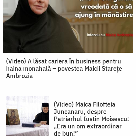
(Video) A lăsat cariera în business pentru
haina monahală – povestea Maicii Starețe
Ambrozia
(Video) Maica Filofteia
Juncanaru, despre
Patriarhul Iustin Moisescu:
„Era un om extraordinar
de bun!”