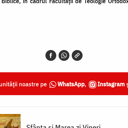
 Biblice, în cadrul Facultății de Teologie Ortod
nității noastre pe
WhatsApp
,
Instagram
Sfânta și Marea zi Vineri