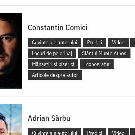
Constantin Comici
Cuvinte ale autorului
Predici
Video
Locuri de pelerinaj
Sfântul Munte Athos
Mănăstiri și biserici
Iconografie
Articole despre autor
Adrian Sârbu
Cuvinte ale autorului
Predici
Video