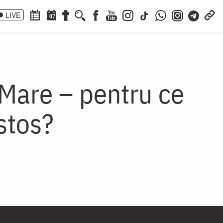
LIVE
07
 Mare – pentru ce
istos?