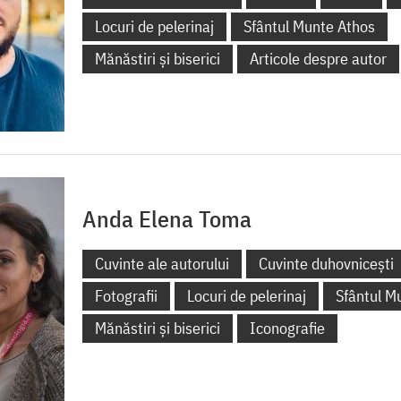
Locuri de pelerinaj
Sfântul Munte Athos
Mănăstiri și biserici
Articole despre autor
Anda Elena Toma
Cuvinte ale autorului
Cuvinte duhovnicești
Fotografii
Locuri de pelerinaj
Sfântul M
Mănăstiri și biserici
Iconografie