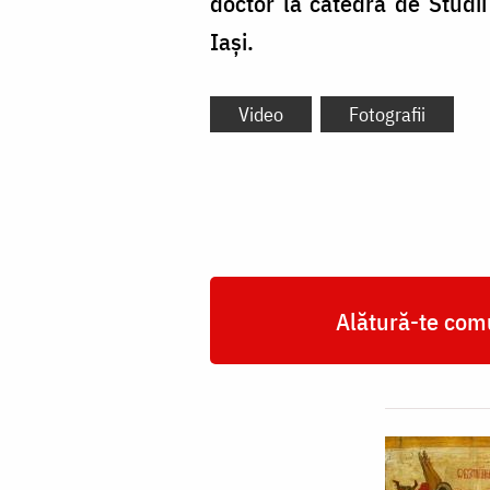
doctor la catedra de Studii
Iași.
Video
Fotografii
Alătură-te comu