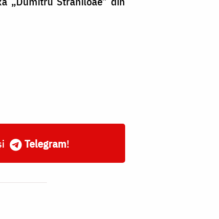
oxă „Dumitru Străniloae” din
și
Telegram
!