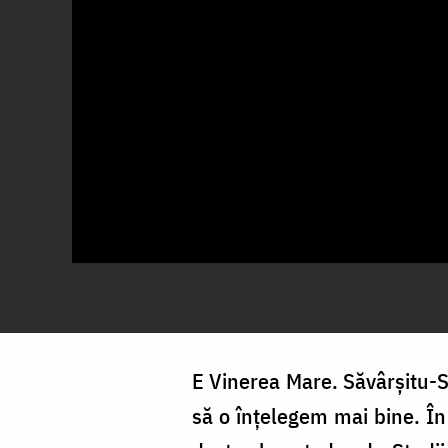
E Vinerea Mare. Săvârșitu-S-
să o înțelegem mai bine. În