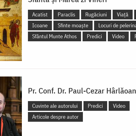
Acatist
Paraclis
Rugăciuni
Viață
Icoane
Sfinte moaște
Locuri de pelerin
Sfântul Munte Athos
Predici
Video
Pr. Conf. Dr. Paul-Cezar Hârlăoa
Cuvinte ale autorului
Predici
Video
Articole despre autor