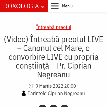
Skip
Meniu
to
main
Main
content
navigation
Întreabă preotul
(Video) Întreabă preotul LIVE
– Canonul cel Mare, o
convorbire LIVE cu propria
conștiință – Pr. Ciprian
Negreanu
9 Martie 2022 20:00
Părintele Ciprian Negreanu