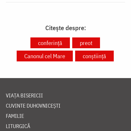
Citește despre:
conferință
preot
Canonul cel Mare
conștiință
VIAȚA BISERICII
CUVINTE DUHOVNICEȘTI
FAMILIE
LITURGICĂ