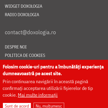
WIDGET DOXOLOGIA
RADIO DOXOLOGIA
DESPRE NOI
POLITICA DE COOKIES
DONEAZĂ ONLINE PENTRU CATEDRALA NAȚIONALĂ
Folosim cookie-uri pentru a îmbunătăți experiența
dumneavoastră pe acest site.
Prin continuarea navigării în această pagină
LIVE
confirmați acceptarea utilizării fișierelor de tip
cookie.
Mai multe informații
Site dezvoltat de
DOXOLOGIA MEDIA
,
Sunt de acord
Nu, mulțumesc