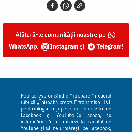
Alătură-te comunității noastre pe
WhatsApp
,
Instagram
și
Telegram
!
Poți adresa oricând o întrebare în cadrul
rubricii „Întreabă preotul” transmise LIVE
pe doxologia.ro și pe conturile noastre de
Facebook și YouTube.De aceea, te
îndemnăm să te abonezi la canalul de
YouTube și să ne urmărești pe Facebook,