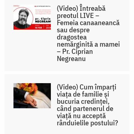
(Video) Întreabă
preotul LIVE –
Femeia canaaneancă
sau despre
dragostea
nemărginită a mamei
– Pr. Ciprian
Negreanu
(Video) Cum împarți
viața de familie și
bucuria credinței,
când partenerul de
viață nu acceptă
rânduielile postului?