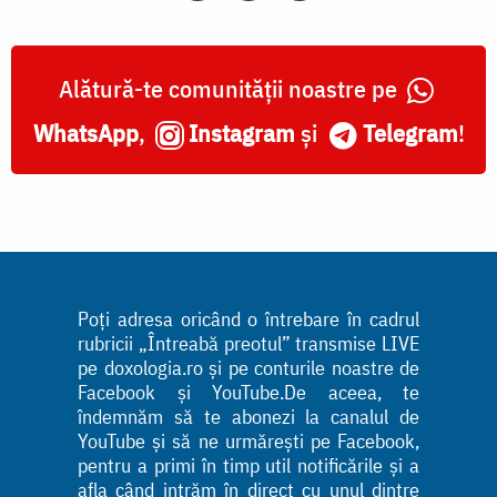
Alătură-te comunității noastre pe
WhatsApp
,
Instagram
și
Telegram
!
Poți adresa oricând o întrebare în cadrul
rubricii „Întreabă preotul” transmise LIVE
pe doxologia.ro și pe conturile noastre de
Facebook și YouTube.De aceea, te
îndemnăm să te abonezi la canalul de
YouTube și să ne urmărești pe Facebook,
pentru a primi în timp util notificările și a
afla când intrăm în direct cu unul dintre