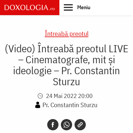
Skip
Meniu
to
main
Main
content
navigation
Întreabă preotul
(Video) Întreabă preotul LIVE
– Cinematografe, mit și
ideologie – Pr. Constantin
Sturzu
24 Mai 2022 20:00
Pr. Constantin Sturzu