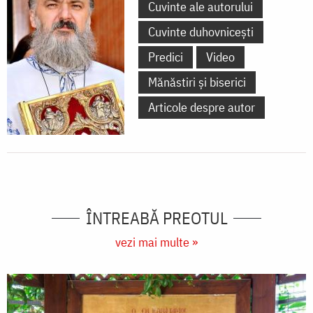
Cuvinte ale autorului
Cuvinte duhovnicești
Predici
Video
Mănăstiri și biserici
Articole despre autor
ÎNTREABĂ PREOTUL
vezi mai multe »