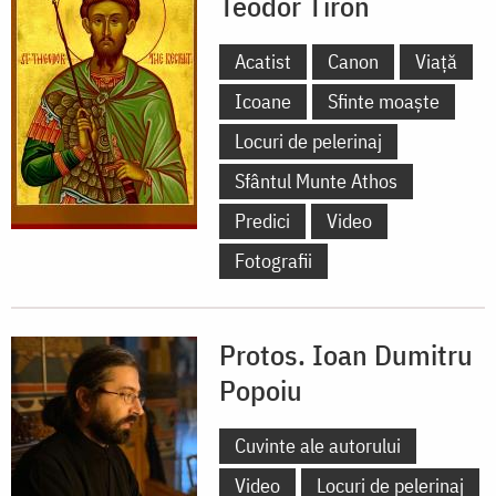
Teodor Tiron
Acatist
Canon
Viață
Icoane
Sfinte moaște
Locuri de pelerinaj
Sfântul Munte Athos
Predici
Video
Fotografii
Protos. Ioan Dumitru
Popoiu
Cuvinte ale autorului
Video
Locuri de pelerinaj