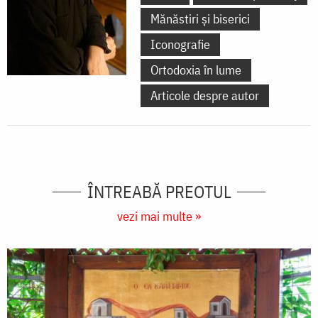
Mănăstiri și biserici
Iconografie
Ortodoxia în lume
Articole despre autor
ÎNTREABĂ PREOTUL
vezi mai multe »