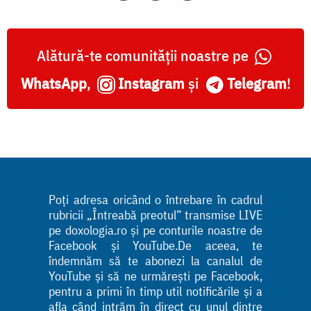
Alătură-te comunității noastre pe
WhatsApp
,
Instagram
și
Telegram
!
Poți adresa oricând o întrebare în cadrul
rubricii „Întreabă preotul” transmise LIVE
pe doxologia.ro și pe conturile noastre de
Facebook și YouTube.De aceea, te
îndemnăm să te abonezi la canalul de
YouTube și să ne urmărești pe Facebook,
pentru a primi în timp util notificările și a
afla când intrăm în direct cu unul dintre