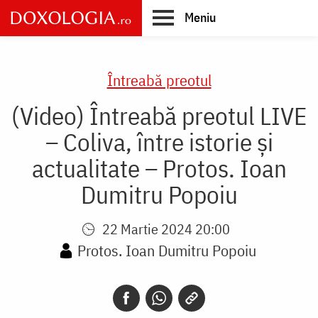
Skip
Meniu
to
main
Main
content
navigation
Întreabă preotul
(Video) Întreabă preotul LIVE
– Coliva, între istorie și
actualitate – Protos. Ioan
Dumitru Popoiu
22 Martie 2024 20:00
Protos. Ioan Dumitru Popoiu