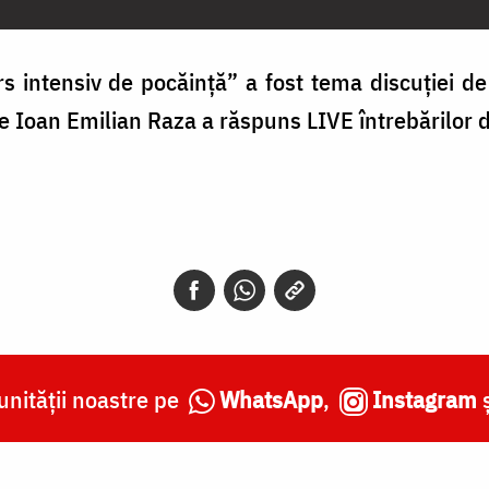
 intensiv de pocăință” a fost tema discuției de 
le Ioan Emilian Raza a răspuns LIVE întrebărilor
nității noastre pe
WhatsApp
,
Instagram