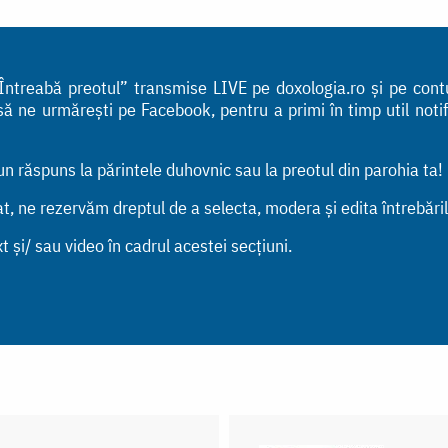
i „Întreabă preotul” transmise LIVE pe doxologia.ro și pe con
ne urmărești pe Facebook, pentru a primi în timp util notific
bun răspuns la părintele duhovnic sau la preotul din parohia ta!
tat, ne rezervăm dreptul de a selecta, modera și edita întrebări
t și/ sau video în cadrul acestei secțiuni.