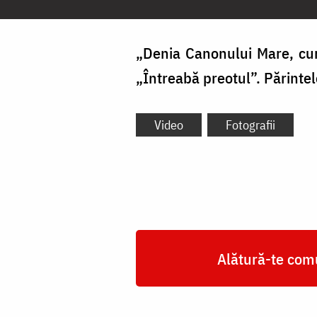
„Denia Canonului Mare, curs
„Întreabă preotul”. Părinte
Video
Fotografii
Alătură-te comu