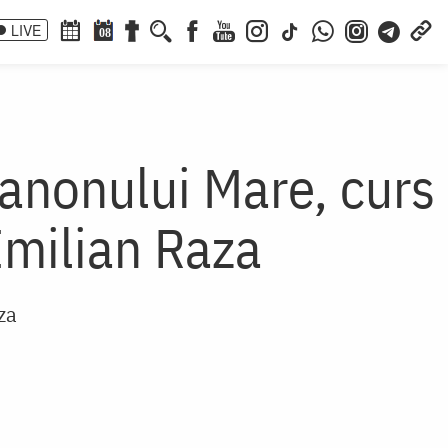
LIVE
08
Canonului Mare, curs
Emilian Raza
za