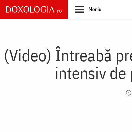
Skip
Meniu
to
main
Main
content
navigation
(Video) Întreabă pr
intensiv de