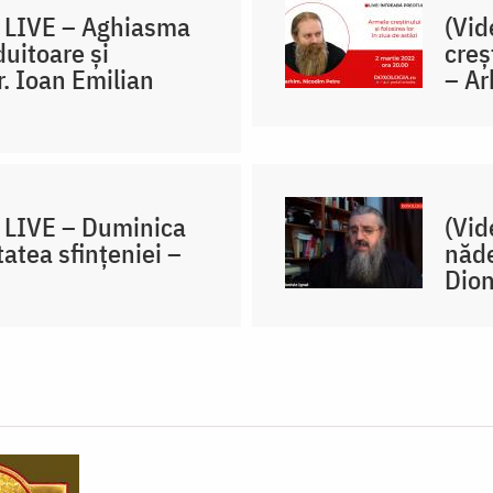
l LIVE – Aghiasma
(Vid
uitoare și
creș
r. Ioan Emilian
– Ar
l LIVE – Duminica
(Vid
tatea sfințeniei –
năde
Dion