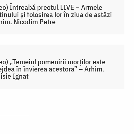
eo) Întreabă preotul LIVE – Armele
tinului și folosirea lor în ziua de astăzi
him. Nicodim Petre
eo) „Temeiul pomenirii morților este
jdea în învierea acestora” – Arhim.
isie Ignat