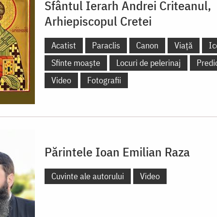
Sfântul Ierarh Andrei Criteanul,
Arhiepiscopul Cretei
Acatist
Paraclis
Canon
Viață
Ic
Sfinte moaște
Locuri de pelerinaj
Predi
Video
Fotografii
Părintele Ioan Emilian Raza
Cuvinte ale autorului
Video