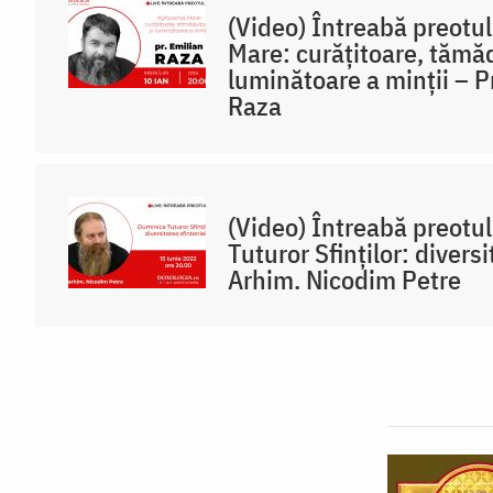
(Video) Întreabă preotu
Mare: curățitoare, tămăd
luminătoare a minții – P
Raza
(Video) Întreabă preotu
Tuturor Sfinților: diversi
Arhim. Nicodim Petre