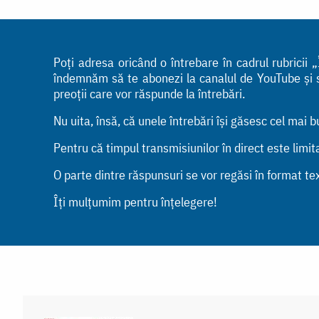
Poți adresa oricând o întrebare în cadrul rubrici
îndemnăm să te abonezi la canalul de YouTube și să 
preoții care vor răspunde la întrebări.
Nu uita, însă, că unele întrebări își găsesc cel mai 
Pentru că timpul transmisiunilor în direct este limi
O parte dintre răspunsuri se vor regăsi în format tex
Îți mulțumim pentru înțelegere!