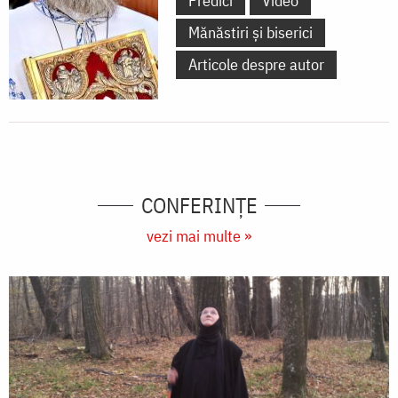
Predici
Video
Mănăstiri și biserici
Articole despre autor
CONFERINȚE
vezi mai multe »