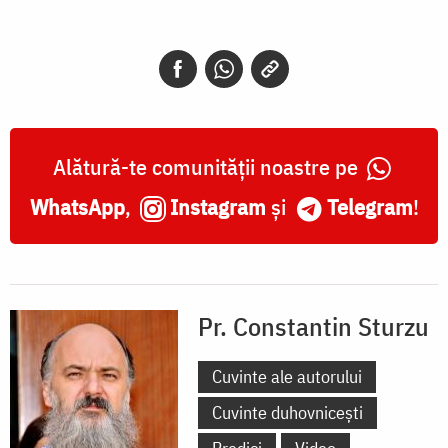
Alătură-te comunității noastre pe
WhatsApp
,
Instagram
și
Telegram
!
Pr. Constantin Sturzu
Cuvinte ale autorului
Cuvinte duhovnicești