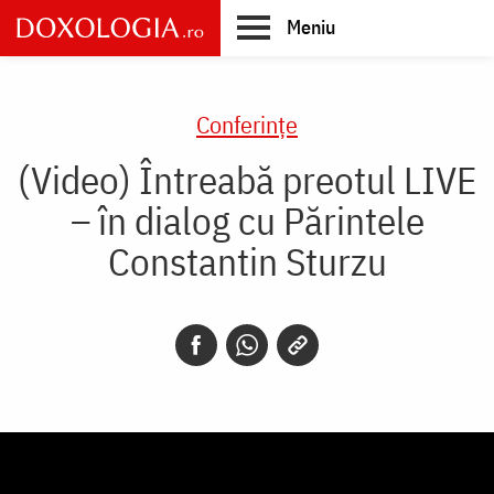
Skip
Meniu
to
main
Main
content
navigation
Conferințe
(Video) Întreabă preotul LIVE
– în dialog cu Părintele
Constantin Sturzu