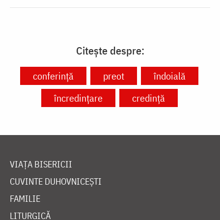
Citește despre:
conferință
preot
îndoială
încredințare
credință
VIAȚA BISERICII
CUVINTE DUHOVNICEȘTI
FAMILIE
LITURGICĂ