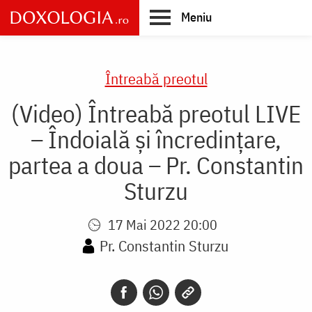
Skip
Meniu
to
main
Main
content
navigation
Întreabă preotul
(Video) Întreabă preotul LIVE
– Îndoială și încredințare,
partea a doua – Pr. Constantin
Sturzu
17 Mai 2022 20:00
Pr. Constantin Sturzu