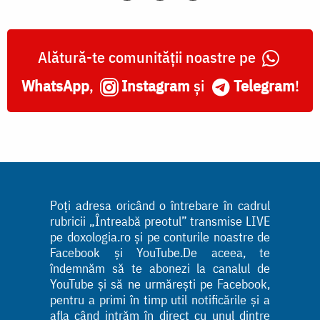
Alătură-te comunității noastre pe
WhatsApp
,
Instagram
și
Telegram
!
Poți adresa oricând o întrebare în cadrul
rubricii „Întreabă preotul” transmise LIVE
pe doxologia.ro și pe conturile noastre de
Facebook și YouTube.De aceea, te
îndemnăm să te abonezi la canalul de
YouTube și să ne urmărești pe Facebook,
pentru a primi în timp util notificările și a
afla când intrăm în direct cu unul dintre