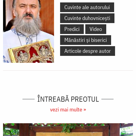
Cuvinte ale autorului
Cuvinte duhovnicești
Predici
Video
Mănăstiri și biserici
Articole despre autor
ÎNTREABĂ PREOTUL
vezi mai multe »