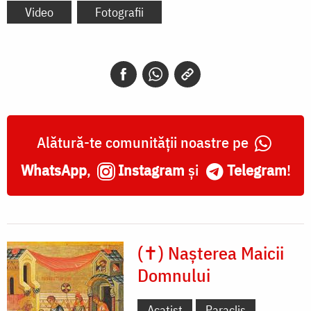
Video
Fotografii
Alătură-te comunității noastre pe
WhatsApp
,
Instagram
și
Telegram
!
(✝) Nașterea Maicii
Domnului
Acatist
Paraclis