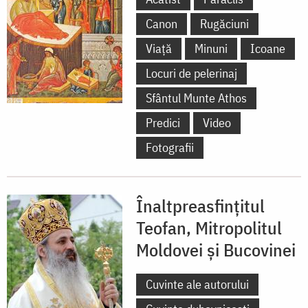
Canon
Rugăciuni
Viață
Minuni
Icoane
Locuri de pelerinaj
Sfântul Munte Athos
Predici
Video
Fotografii
Înaltpreasfințitul
Teofan, Mitropolitul
Moldovei și Bucovinei
Cuvinte ale autorului