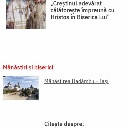
„Creștinul adevărat
călătorește împreună cu
Hristos în Biserica Lui”
Mănăstiri și biserici
Mănăstirea Hadâmbu – Iași
Citește despre: