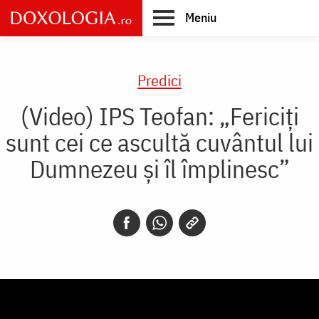
Skip
Meniu
to
main
Main
content
navigation
Predici
(Video) IPS Teofan: „Fericiți
sunt cei ce ascultă cuvântul lui
Dumnezeu și îl împlinesc”