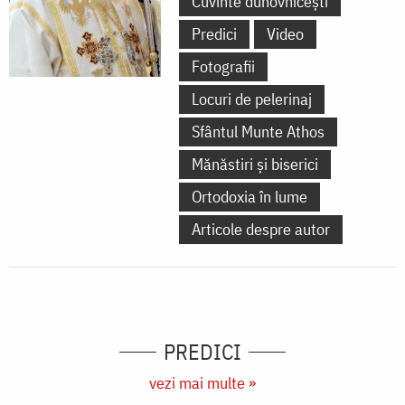
Cuvinte duhovnicești
Predici
Video
Fotografii
Locuri de pelerinaj
Sfântul Munte Athos
Mănăstiri și biserici
Ortodoxia în lume
Articole despre autor
PREDICI
vezi mai multe »