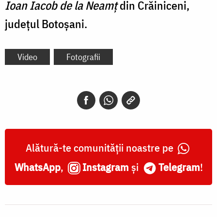
Ioan Iacob de la Neamț
din Crăiniceni,
județul Botoșani.
Video
Fotografii
Alătură-te comunității noastre pe
WhatsApp
,
Instagram
și
Telegram
!