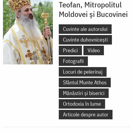
Teofan, Mitropolitul
Moldovei și Bucovinei
Cuvinte ale autorului
Cuvinte duhovnicești
Predici
Video
Fotografii
Locuri de pelerinaj
Sfântul Munte Athos
Mănăstiri și biserici
Ortodoxia în lume
Articole despre autor