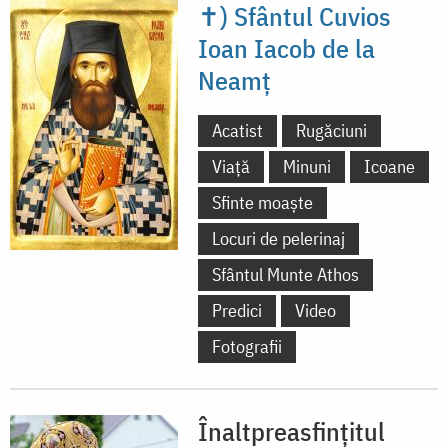
✝) Sfântul Cuvios
Ioan Iacob de la
Neamț
Acatist
Rugăciuni
Viață
Minuni
Icoane
Sfinte moaște
Locuri de pelerinaj
Sfântul Munte Athos
Predici
Video
Fotografii
Înaltpreasfințitul