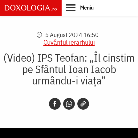
Skip
Meniu
to
main
Main
content
navigation
5 August 2024 16:50
Cuvântul ierarhului
(Video) IPS Teofan: „Îl cinstim
pe Sfântul Ioan Iacob
urmându-i viața”