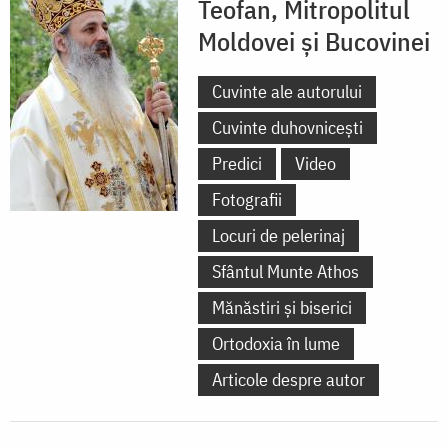
Teofan, Mitropolitul
Moldovei și Bucovinei
Cuvinte ale autorului
Cuvinte duhovnicești
Predici
Video
Fotografii
Locuri de pelerinaj
Sfântul Munte Athos
Mănăstiri și biserici
Ortodoxia în lume
Articole despre autor