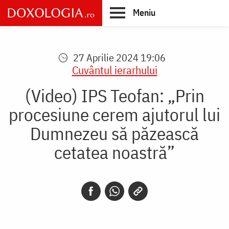
Skip
Meniu
to
main
Main
content
navigation
27 Aprilie 2024 19:06
Cuvântul ierarhului
(Video) IPS Teofan: „Prin
procesiune cerem ajutorul lui
Dumnezeu să păzească
cetatea noastră”