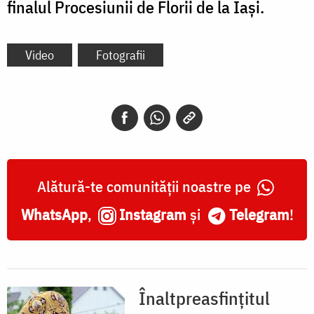
finalul Procesiunii de Florii de la Iași.
Video
Fotografii
Alătură-te comunității noastre pe
WhatsApp
,
Instagram
și
Telegram
!
Înaltpreasfințitul