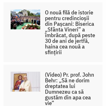
O nouă filă de istorie
pentru credincioșii
din Pașcani: Biserica
„Sfânta Vineri” a
îmbrăcat, după peste
30 de ani de jertfă,
haina cea nouă a
sfințirii
(Video) Pr. prof. John
Behr: „Să ne dorim
dreptatea lui
Dumnezeu ca să
gustăm din apa cea
vie”