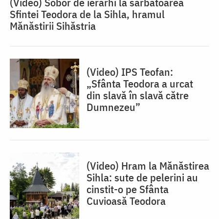
(Video) Sobor de ierarhi la sărbătoarea
Sfintei Teodora de la Sihla, hramul
Mănăstirii Sihăstria
(Video) IPS Teofan:
„Sfânta Teodora a urcat
din slavă în slavă către
Dumnezeu”
(Video) Hram la Mănăstirea
Sihla: sute de pelerini au
cinstit-o pe Sfânta
Cuvioasă Teodora