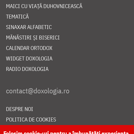
MAICI CU VIAȚĂ DUHOVNICEASCĂ
TEMATICĂ
SINAXAR ALFABETIC
MĂNĂSTIRI ȘI BISERICI
CALENDAR ORTODOX
WIDGET DOXOLOGIA
RADIO DOXOLOGIA
DESPRE NOI
POLITICA DE COOKIES
DONEAZĂ ONLINE PENTRU CATEDRALA NAȚIONALĂ
Folosim cookie-uri pentru a îmbunătăți experiența