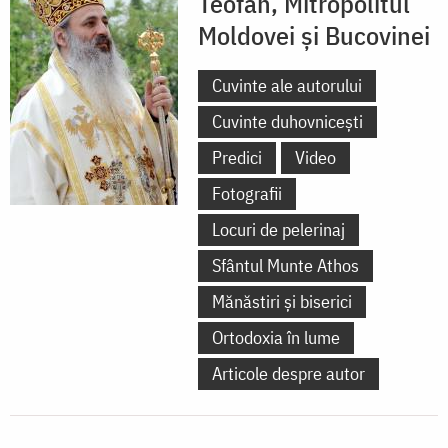
Teofan, Mitropolitul
Moldovei și Bucovinei
Cuvinte ale autorului
Cuvinte duhovnicești
Predici
Video
Fotografii
Locuri de pelerinaj
Sfântul Munte Athos
Mănăstiri și biserici
Ortodoxia în lume
Articole despre autor