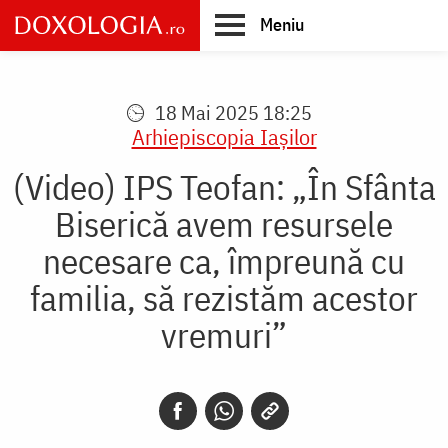
Skip
Meniu
to
main
Main
content
navigation
18 Mai 2025 18:25
Arhiepiscopia Iaşilor
(Video) IPS Teofan: „În Sfânta
Biserică avem resursele
necesare ca, împreună cu
familia, să rezistăm acestor
vremuri”