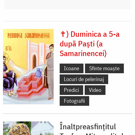
✝) Duminica a 5-a
după Paști (a
Samarinencei)
Icoane
Sfinte moaște
Locuri de pelerinaj
Predici
Video
Fotografii
Înaltpreasfințitul