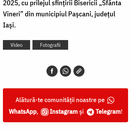
2025, cu prilejul sfințirii Bisericii „Sfânta
Vineri” din municipiul Pașcani, județul
Iași.
Video
Fotografii
Alătură-te comunității noastre pe
WhatsApp
,
Instagram
și
Telegram
!