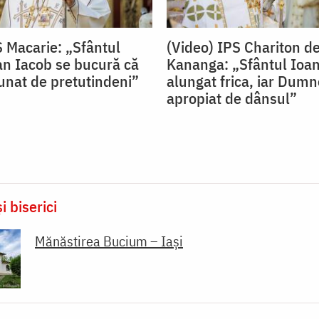
S Macarie: „Sfântul
(Video) IPS Chariton d
an Iacob se bucură că
Kananga: „Sfântul Ioan
nat de pretutindeni”
alungat frica, iar Dum
apropiat de dânsul”
i biserici
Mănăstirea Bucium – Iași