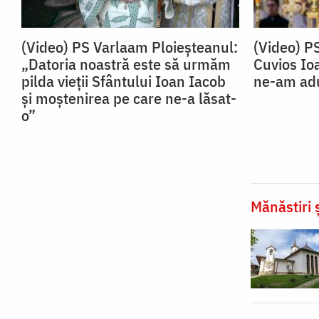
(Video) PS Varlaam Ploieșteanul:
(Video) P
„Datoria noastră este să urmăm
Cuvios Io
pilda vieții Sfântului Ioan Iacob
ne-am adu
și moștenirea pe care ne-a lăsat-
o”
Mănăstiri ș