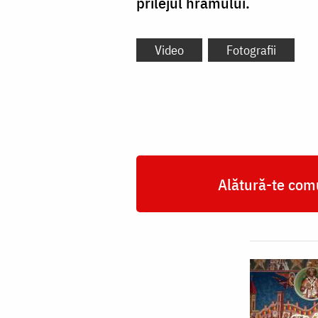
prilejul hramului.
Video
Fotografii
Alătură-te comu