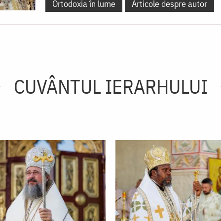
Ortodoxia în lume
Articole despre autor
CUVÂNTUL IERARHULUI