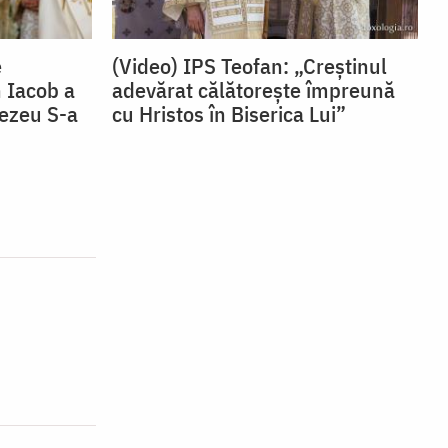
e
(Video) IPS Teofan: „Creștinul
 Iacob a
adevărat călătorește împreună
nezeu S-a
cu Hristos în Biserica Lui”