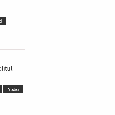
ci
litul
Predici