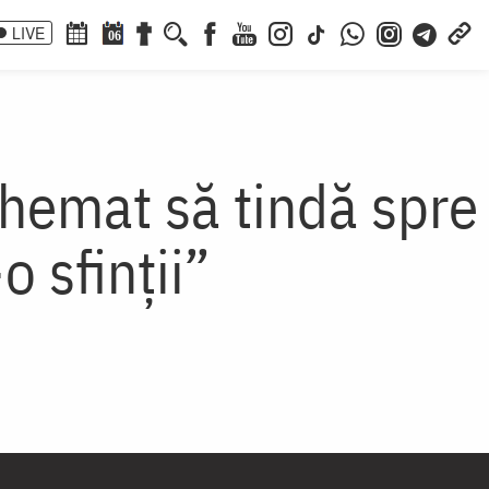
LIVE
06
chemat să tindă spre
o sfinții”