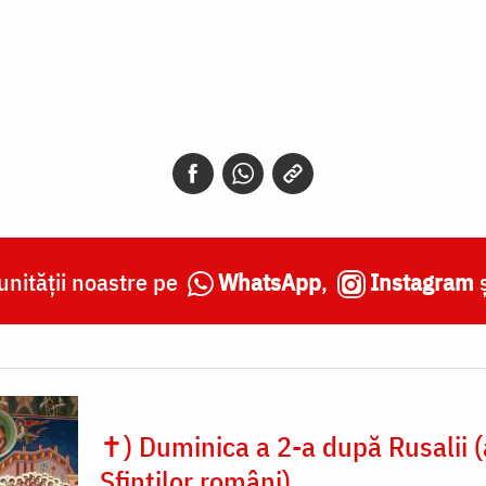
nității noastre pe
WhatsApp
,
Instagram
✝) Duminica a 2-a după Rusalii (
Sfinților români)