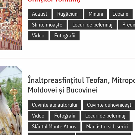
Acatist
Rugăciuni
Minuni
Icoane
Sfinte moaște
Locuri de pelerinaj
Predi
Video
Fotografii
Înaltpreasfințitul Teofan, Mitropo
Moldovei și Bucovinei
Cuvinte ale autorului
Cuvinte duhovnicești
Video
Fotografii
Locuri de pelerinaj
Sfântul Munte Athos
Mănăstiri și biserici