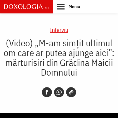
Skip
Meniu
to
main
Main
content
navigation
Interviu
(Video) „M-am simțit ultimul
om care ar putea ajunge aici”:
mărturisiri din Grădina Maicii
Domnului