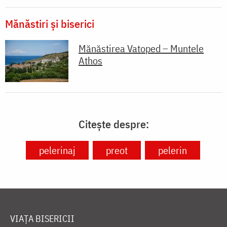
Mănăstiri și biserici
Mănăstirea Vatoped – Muntele
Athos
Citește despre:
pelerinaj
preot
pelerin
VIAȚA BISERICII