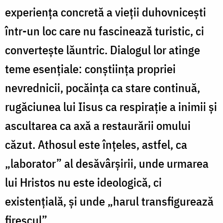
experiența concretă a vieții duhovnicești
într-un loc care nu fascinează turistic, ci
convertește lăuntric. Dialogul lor atinge
teme esențiale: conștiința propriei
nevrednicii, pocăința ca stare continuă,
rugăciunea lui Iisus ca respirație a inimii și
ascultarea ca axă a restaurării omului
căzut. Athosul este înțeles, astfel, ca
„laborator” al desăvârșirii, unde urmarea
lui Hristos nu este ideologică, ci
existențială, și unde „harul transfigurează
firescul”.