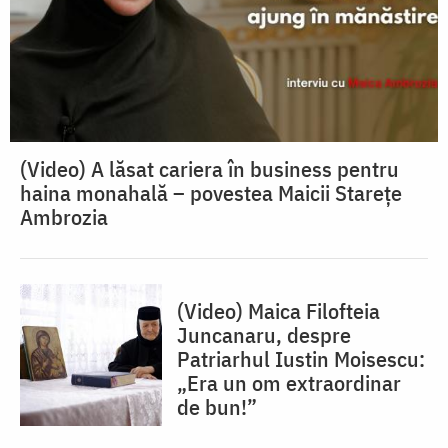
(Video) A lăsat cariera în business pentru
haina monahală – povestea Maicii Starețe
Ambrozia
(Video) Maica Filofteia
Juncanaru, despre
Patriarhul Iustin Moisescu:
„Era un om extraordinar
de bun!”