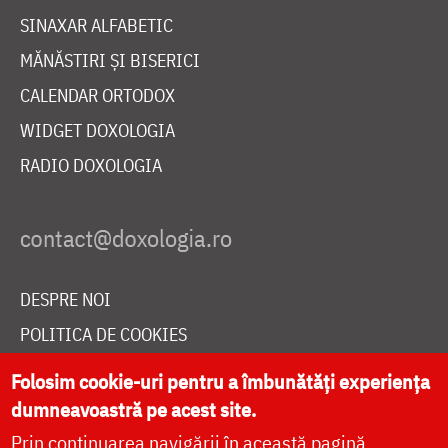
SINAXAR ALFABETIC
MĂNĂSTIRI ȘI BISERICI
CALENDAR ORTODOX
WIDGET DOXOLOGIA
RADIO DOXOLOGIA
DESPRE NOI
POLITICA DE COOKIES
DONEAZĂ ONLINE PENTRU CATEDRALA NAȚIONALĂ
Folosim cookie-uri pentru a îmbunătăți experiența
dumneavoastră pe acest site.
Prin continuarea navigării în această pagină
LIVE