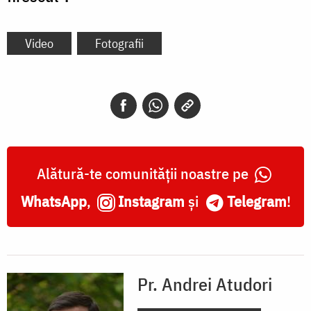
Video
Fotografii
Alătură-te comunității noastre pe
WhatsApp
,
Instagram
și
Telegram
!
Pr. Andrei Atudori