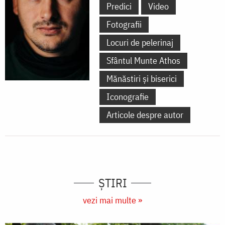
Predici
Video
Fotografii
Locuri de pelerinaj
Sfântul Munte Athos
Mănăstiri și biserici
Iconografie
Articole despre autor
ȘTIRI
vezi mai multe »