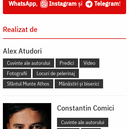
WhatsApp
,
Instagram
și
Telegram
!
Realizat de
Alex Atudori
Cuvinte ale autorului
Predici
Video
Fotografii
Locuri de pelerinaj
Sfântul Munte Athos
Mănăstiri și biserici
Constantin Comici
Cuvinte ale autorului