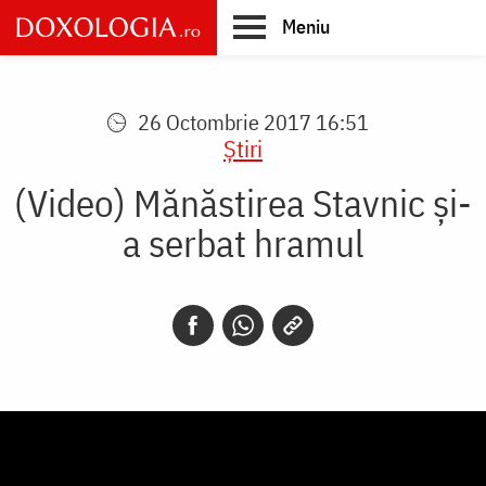
Skip
Meniu
to
main
Main
content
navigation
26 Octombrie 2017 16:51
Știri
(Video) Mănăstirea Stavnic și-
a serbat hramul