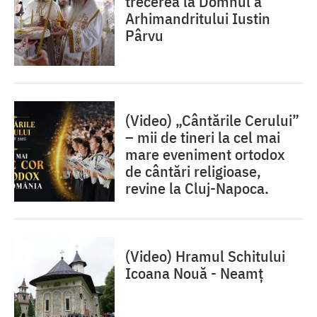
trecerea la Domnul a
Arhimandritului Iustin
Pârvu
(Video) „Cântările Cerului”
– mii de tineri la cel mai
mare eveniment ortodox
de cântări religioase,
revine la Cluj-Napoca.
(Video) Hramul Schitului
Icoana Nouă - Neamț