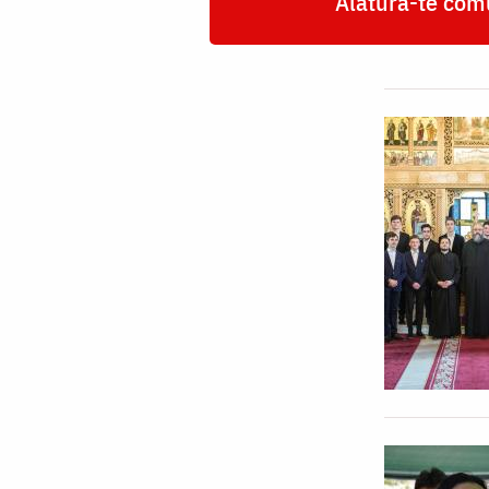
Alătură-te comu