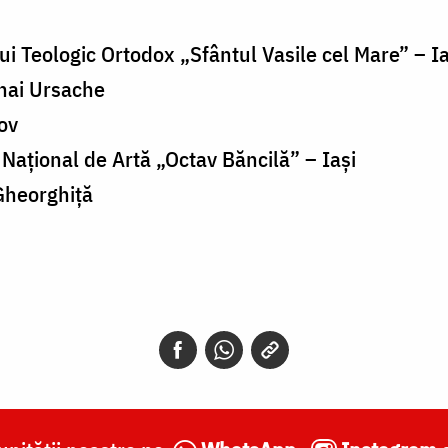
i Teologic Ortodox „Sfântul Vasile cel Mare” – Ia
ihai Ursache
iov
i Național de Artă „Octav Băncilă” – Iași
Gheorghiță