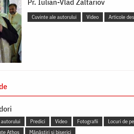
Pr. Iulian-Vlad Zaltariov
Cuvinte ale autorului
Video
Articole de
 de
dori
 autorului
Predici
Video
Fotografii
Locuri de pe
nte Athos
Mănăstiri și biserici