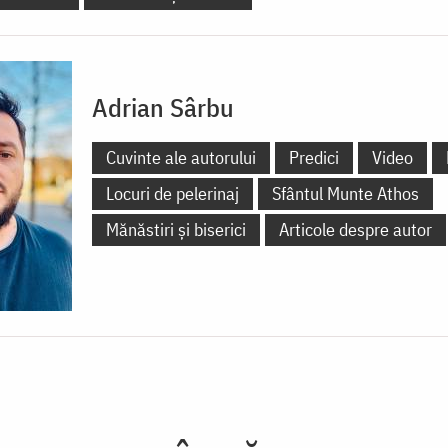
Adrian Sârbu
Cuvinte ale autorului
Predici
Video
Locuri de pelerinaj
Sfântul Munte Athos
Mănăstiri și biserici
Articole despre autor