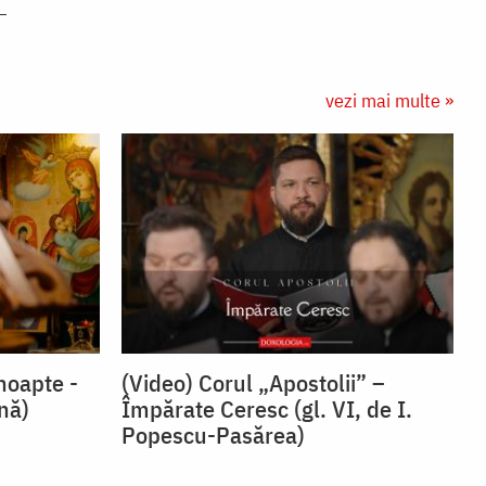
vezi mai multe »
noapte -
(Video) Corul „Apostolii” –
snă)
⁠Împărate Ceresc (gl. VI, de I.
Popescu-Pasărea)