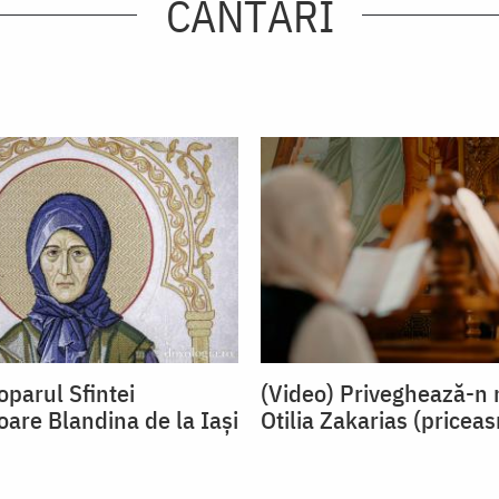
CÂNTĂRI
oparul Sfintei
(Video) Priveghează-n 
oare Blandina de la Iași
Otilia Zakarias (pricea