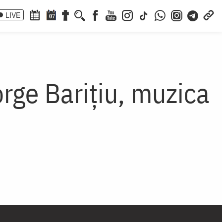
LIVE
07
orge Barițiu, muzica