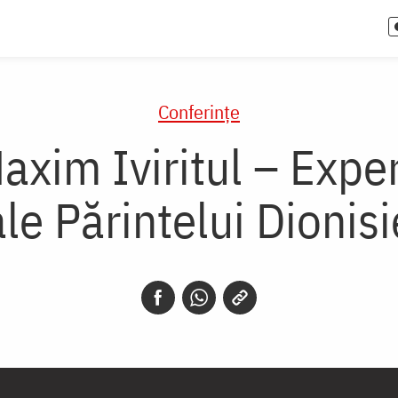
Conferințe
xim Iviritul – Expe
ale Părintelui Dionisi