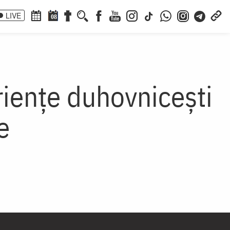
LIVE
08
riențe duhovnicești
e