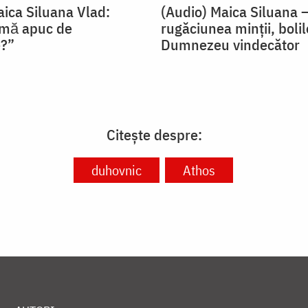
aica Siluana Vlad:
(Audio) Maica Siluana 
 mă apuc de
rugăciunea minții, bolil
e?”
Dumnezeu vindecător
Citește despre:
duhovnic
Athos