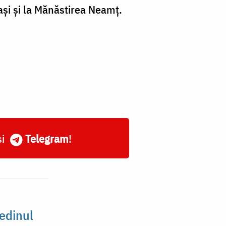
ași și la Mănăstirea Neamț.
și
Telegram
!
edinul