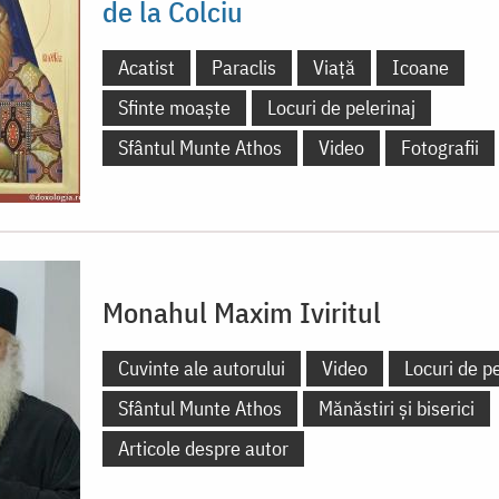
de la Colciu
Acatist
Paraclis
Viață
Icoane
Sfinte moaște
Locuri de pelerinaj
Sfântul Munte Athos
Video
Fotografii
Monahul Maxim Iviritul
Cuvinte ale autorului
Video
Locuri de pe
Sfântul Munte Athos
Mănăstiri și biserici
Articole despre autor