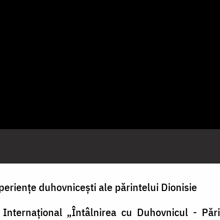
eriențe duhovnicești ale părintelui Dionisie
nternațional „Întâlnirea cu Duhovnicul - Pări