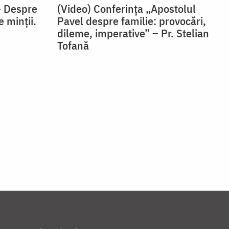
– Despre
(Video) Conferința „Apostolul
e minții.
Pavel despre familie: provocări,
dileme, imperative” – Pr. Stelian
Tofană