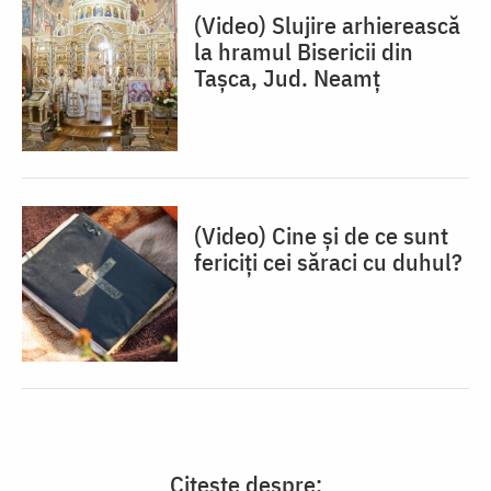
(Video) Slujire arhierească
la hramul Bisericii din
Tașca, Jud. Neamț
(Video) Cine și de ce sunt
fericiți cei săraci cu duhul?
Citește despre: