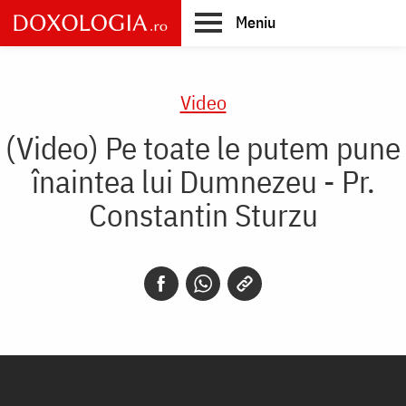
Skip
Meniu
to
main
Main
content
navigation
Video
(Video) Pe toate le putem pune
înaintea lui Dumnezeu - Pr.
Constantin Sturzu