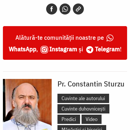
Alătură-te comunității noastre pe
WhatsApp
,
Instagram
și
Telegram
!
Pr. Constantin Sturzu
Cuvinte ale autorului
Cuvinte duhovnicești
Predici
Video
Mănăstiri și biserici