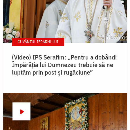
CUVÂNTUL IERARHULUI
(Video) IPS Serafim: „Pentru a dobândi
Împărăția lui Dumnezeu trebuie să ne
luptăm prin post și rugăciune”