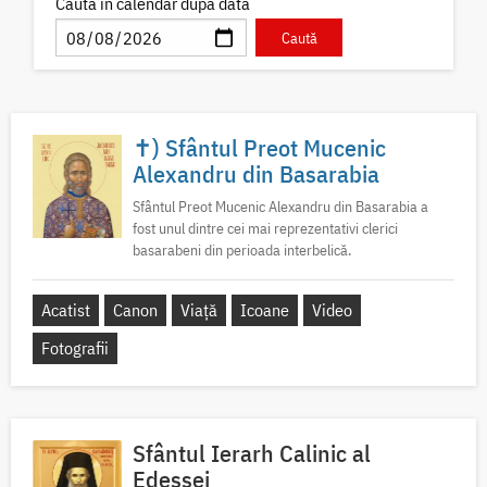
Caută în calendar după dată
✝) Sfântul Preot Mucenic
Alexandru din Basarabia
Sfântul Preot Mucenic Alexandru din Basarabia a
fost unul dintre cei mai reprezentativi clerici
basarabeni din perioada interbelică.
Acatist
Canon
Viață
Icoane
Video
Fotografii
Sfântul Ierarh Calinic al
Edessei