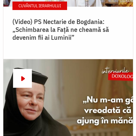
CUVÂNTUL IERARHULUI
(Video) PS Nectarie de Bogdania:
„Schimbarea la Față ne cheamă să
devenim fii ai Luminii”