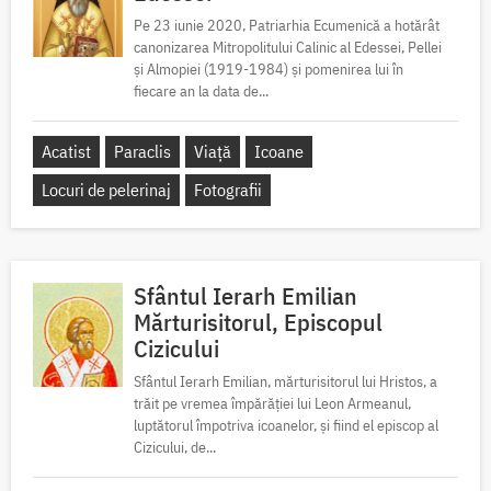
Pe 23 iunie 2020, Patriarhia Ecumenică a hotărât
canonizarea Mitropolitului Calinic al Edessei, Pellei
și Almopiei (1919-1984) și pomenirea lui în
fiecare an la data de...
Acatist
Paraclis
Viață
Icoane
Locuri de pelerinaj
Fotografii
Sfântul Ierarh Emilian
Mărturisitorul, Episcopul
Cizicului
Sfântul Ierarh Emilian, mărturisitorul lui Hristos, a
trăit pe vremea împărăției lui Leon Armeanul,
luptătorul împotriva icoanelor, și fiind el episcop al
Cizicului, de...