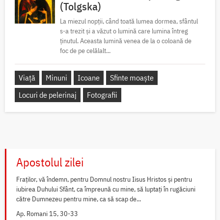
(Tolgska)
La miezul nopții, când toată lumea dormea, sfântul
s-a trezit și a văzut o lumină care lumina întreg
ținutul. Aceasta lumină venea de la o coloană de
foc de pe celălalt...
Viață
Minuni
Icoane
Sfinte moaște
Locuri de pelerinaj
Fotografii
Apostolul zilei
Fraților, vă îndemn, pentru Domnul nostru Iisus Hristos și pentru
iubirea Duhului Sfânt, ca împreună cu mine, să luptați în rugăciuni
către Dumnezeu pentru mine, ca să scap de...
Ap. Romani 15, 30-33