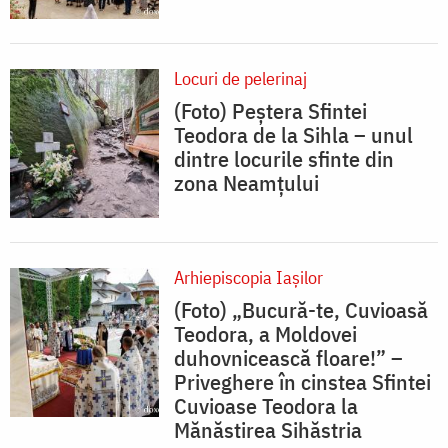
Locuri de pelerinaj
(Foto) Peștera Sfintei
Teodora de la Sihla – unul
dintre locurile sfinte din
zona Neamțului
Arhiepiscopia Iaşilor
(Foto) „Bucură-te, Cuvioasă
Teodora, a Moldovei
duhovnicească floare!” –
Priveghere în cinstea Sfintei
Cuvioase Teodora la
Mănăstirea Sihăstria