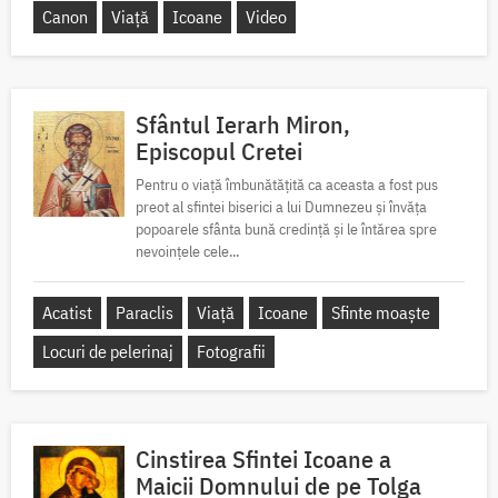
Canon
Viață
Icoane
Video
Sfântul Ierarh Miron,
Episcopul Cretei
Pentru o viață îmbunătățită ca aceasta a fost pus
preot al sfintei biserici a lui Dumnezeu și învăța
popoarele sfânta bună credință și le întărea spre
nevoințele cele...
Acatist
Paraclis
Viață
Icoane
Sfinte moaște
Locuri de pelerinaj
Fotografii
Cinstirea Sfintei Icoane a
Maicii Domnului de pe Tolga