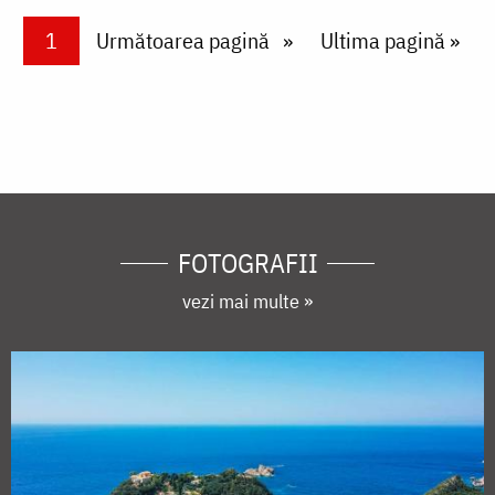
Paginare
Current page
1
Next page
Următoarea pagină
Last page
Ultima pagină »
FOTOGRAFII
vezi mai multe »