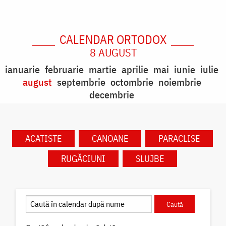
CALENDAR ORTODOX
8 AUGUST
ianuarie
februarie
martie
aprilie
mai
iunie
iulie
august
septembrie
octombrie
noiembrie
decembrie
ACATISTE
CANOANE
PARACLISE
RUGĂCIUNI
SLUJBE