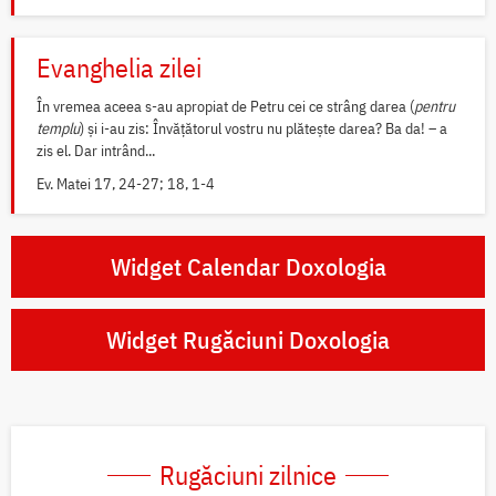
Evanghelia zilei
În vremea aceea s-au apropiat de Petru cei ce strâng darea (
pentru
templu
) și i-au zis: Învățătorul vostru nu plătește darea? Ba da! – a
zis el. Dar intrând...
Ev. Matei 17, 24-27; 18, 1-4
Widget Calendar Doxologia
Widget Rugăciuni Doxologia
Rugăciuni zilnice