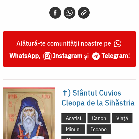
Alătură-te comunității noastre pe
WhatsApp
,
Instagram
și
Telegram
!
✝) Sfântul Cuvios
Cleopa de la Sihăstria
Acatist
Canon
Viață
Minuni
Icoane