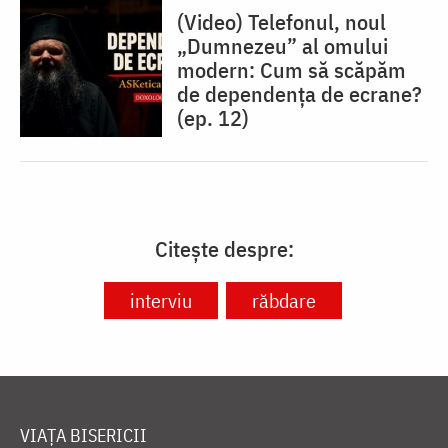
(Video) Telefonul, noul
„Dumnezeu” al omului
modern: Cum să scăpăm
de dependența de ecrane?
(ep. 12)
Citește despre:
interviu
răbdare
VIAȚA BISERICII