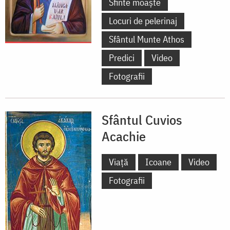
Sfinte moaște
Locuri de pelerinaj
Sfântul Munte Athos
Predici
Video
Fotografii
Sfântul Cuvios
Acachie
Viață
Icoane
Video
Fotografii