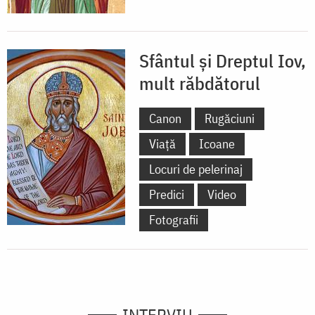
Sfântul și Dreptul Iov,
mult răbdătorul
Canon
Rugăciuni
Viață
Icoane
Locuri de pelerinaj
Predici
Video
Fotografii
INTERVIU