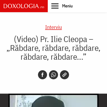
Skip
Meniu
to
main
Main
content
navigation
Interviu
(Video) Pr. Ilie Cleopa –
„Răbdare, răbdare, răbdare,
răbdare, răbdare...”