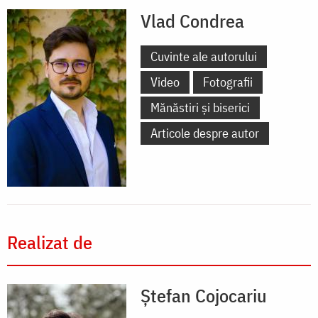
Vlad Condrea
Cuvinte ale autorului
Video
Fotografii
Mănăstiri și biserici
Articole despre autor
Realizat de
Ștefan Cojocariu