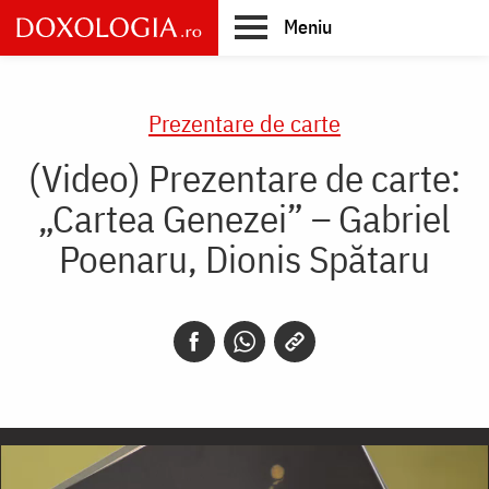
Skip
Meniu
to
main
Main
content
navigation
Prezentare de carte
(Video) Prezentare de carte:
„Cartea Genezei” – Gabriel
Poenaru, Dionis Spătaru