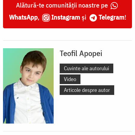
Alătură-te comunității noastre pe
WhatsApp
,
Instagram
și
Telegram
!
Teofil Apopei
Cuvinte ale autorului
Video
Articole despre autor