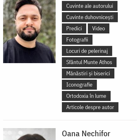
Cuvinte ale autorului
Cuvinte duhovnicești
Predici
Video
Fotografii
Locuri de pelerinaj
Sfântul Munte Athos
Mănăstiri și biserici
Iconografie
Ortodoxia în lume
Articole despre autor
Oana Nechifor