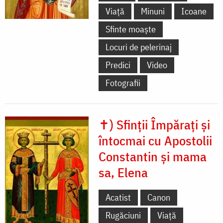
Viață
Minuni
Icoane
Sfinte moaște
Locuri de pelerinaj
Predici
Video
Fotografii
✝) Sfinții Împărați și
întocmai cu Apostolii
Constantin și mama
sa, Elena
Acatist
Canon
Rugăciuni
Viață