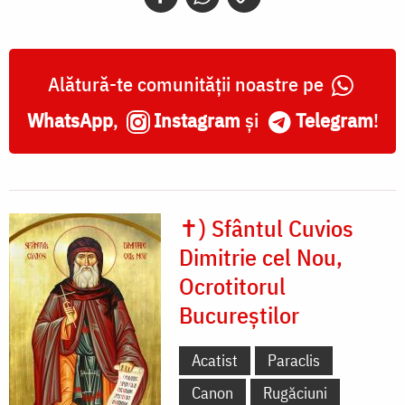
Alătură-te comunității noastre pe
WhatsApp
,
Instagram
și
Telegram
!
✝) Sfântul Cuvios
Dimitrie cel Nou,
Ocrotitorul
Bucureștilor
Acatist
Paraclis
Canon
Rugăciuni