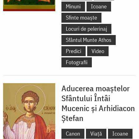
Minuni
Icoane
Sfinte moaște
Locuri de pelerinaj
Sfântul Munte Athos
Predici
Video
Fotografii
Aducerea moaștelor
Sfântului Întâi
Mucenic și Arhidiacon
Ștefan
Canon
Viață
Icoane