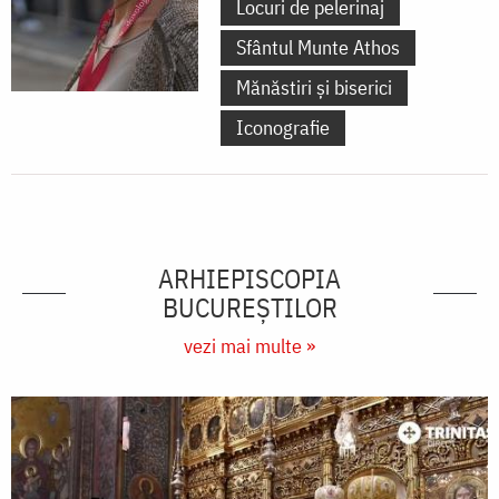
Locuri de pelerinaj
Sfântul Munte Athos
Mănăstiri și biserici
Iconografie
ARHIEPISCOPIA
BUCUREŞTILOR
vezi mai multe »