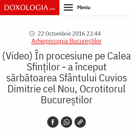
Skip
Meniu
to
main
Main
content
navigation
22 Octombrie 2016 23:44
Arhiepiscopia Bucureştilor
(Video) În procesiune pe Calea
Sfinților - a început
sărbătoarea Sfântului Cuvios
Dimitrie cel Nou, Ocrotitorul
Bucureștilor