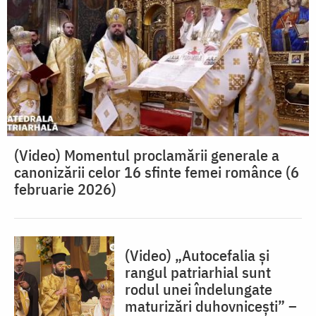
(Video) Momentul proclamării generale a
canonizării celor 16 sfinte femei românce (6
februarie 2026)
(Video) „Autocefalia și
rangul patriarhial sunt
rodul unei îndelungate
maturizări duhovnicești” –