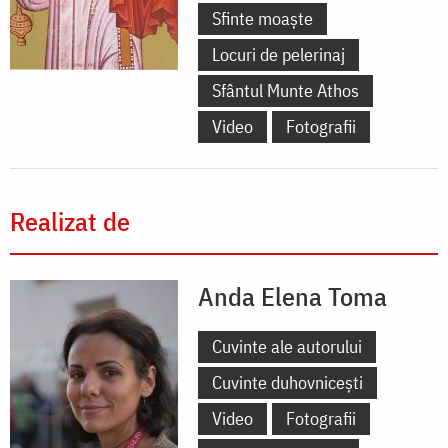
Sfinte moaște
Locuri de pelerinaj
Sfântul Munte Athos
Video
Fotografii
Realizat de
Anda Elena Toma
Cuvinte ale autorului
Cuvinte duhovnicești
Video
Fotografii