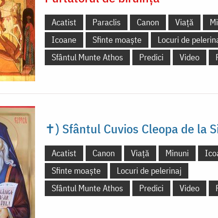
Acatist
Paraclis
Canon
Viață
Mi
Icoane
Sfinte moaște
Locuri de pelerin
Sfântul Munte Athos
Predici
Video
✝) Sfântul Cuvios Cleopa de la S
Acatist
Canon
Viață
Minuni
Ico
Sfinte moaște
Locuri de pelerinaj
Sfântul Munte Athos
Predici
Video