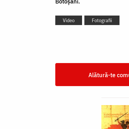
Botoșani.
Video
Fotografii
Alătură-te comu