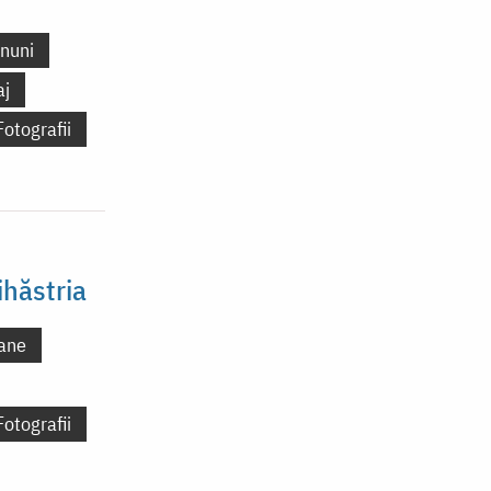
nuni
aj
Fotografii
ihăstria
ane
Fotografii