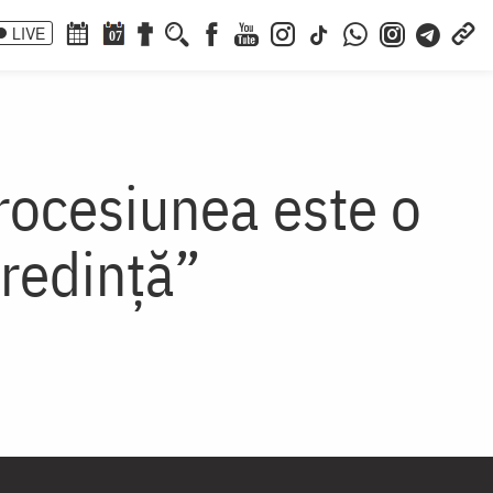
LIVE
07
rocesiunea este o
credință”