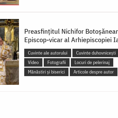
Preasfințitul Nichifor Botoșănea
Episcop-vicar al Arhiepiscopiei Ia
Cuvinte ale autorului
Cuvinte duhovnicești
Video
Fotografii
Locuri de pelerinaj
Mănăstiri și biserici
Articole despre autor