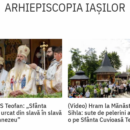
ARHIEPISCOPIA IAŞILOR
PS Teofan: „Sfânta
(Video) Hram la Mănăst
urcat din slavă în slavă
Sihla: sute de pelerini a
mnezeu”
o pe Sfânta Cuvioasă T