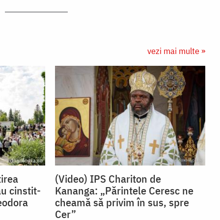
vezi mai multe »
irea
(Video) IPS Chariton de
u cinstit-
Kananga: „Părintele Ceresc ne
eodora
cheamă să privim în sus, spre
Cer”