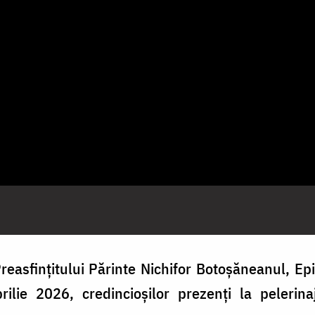
reasfințitului Părinte Nichifor Botoșăneanul, Epi
prilie 2026, credincioșilor prezenți la pelerin