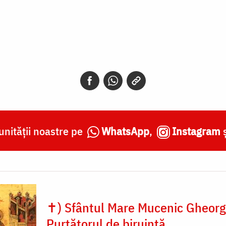
nității noastre pe
WhatsApp
,
Instagram
✝) Sfântul Mare Mucenic Gheorg
Purtătorul de biruință