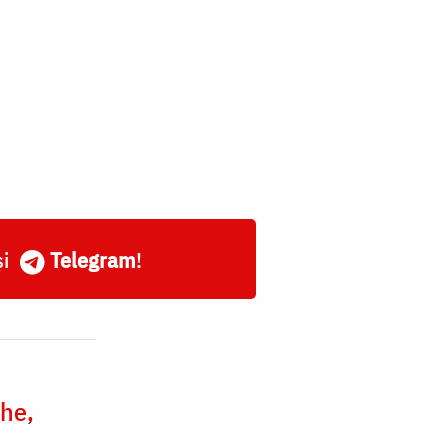
și
Telegram
!
he,