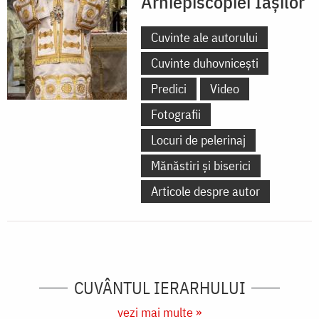
Arhiepiscopiei Iașilor
Cuvinte ale autorului
Cuvinte duhovnicești
Predici
Video
Fotografii
Locuri de pelerinaj
Mănăstiri și biserici
Articole despre autor
CUVÂNTUL IERARHULUI
vezi mai multe »