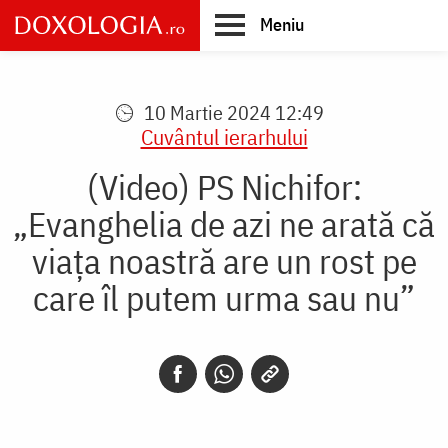
Skip
Meniu
to
main
Main
content
navigation
10 Martie 2024 12:49
Cuvântul ierarhului
(Video) PS Nichifor:
„Evanghelia de azi ne arată că
viața noastră are un rost pe
care îl putem urma sau nu”