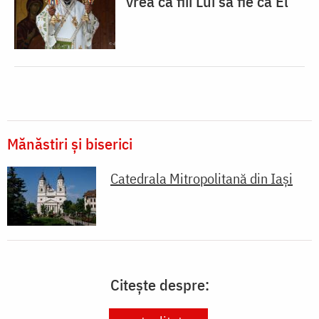
vrea ca fiii Lui să fie ca El”
Mănăstiri și biserici
Catedrala Mitropolitană din Iaşi
Citește despre: