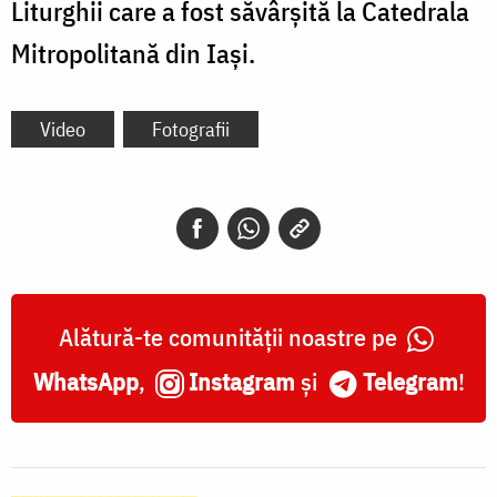
Liturghii care a fost săvârșită la Catedrala
Mitropolitană din Iași.
Video
Fotografii
Alătură-te comunității noastre pe
WhatsApp
,
Instagram
și
Telegram
!