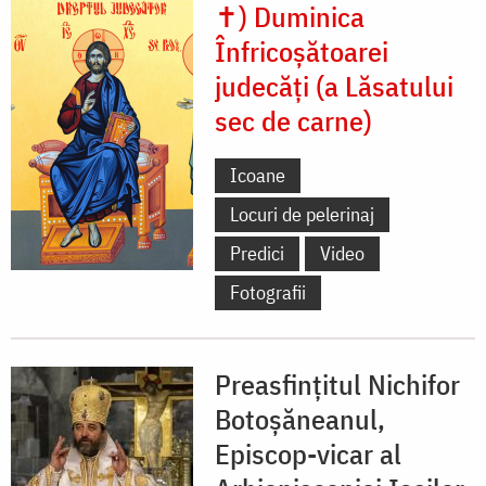
✝) Duminica
Înfricoșătoarei
judecăți (a Lăsatului
sec de carne)
Icoane
Locuri de pelerinaj
Predici
Video
Fotografii
Preasfințitul Nichifor
Botoșăneanul,
Episcop-vicar al