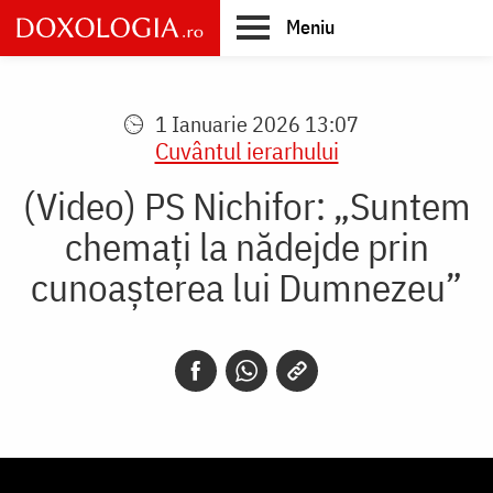
Skip
Meniu
to
main
Main
content
navigation
1 Ianuarie 2026 13:07
Cuvântul ierarhului
(Video) PS Nichifor: „Suntem
chemați la nădejde prin
cunoașterea lui Dumnezeu”