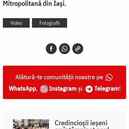
Mitropolitană din Iași.
Video
Fotografii
Alătură-te comunității noastre pe
WhatsApp
,
Instagram
și
Telegram
!
Credincioșii ieșeni