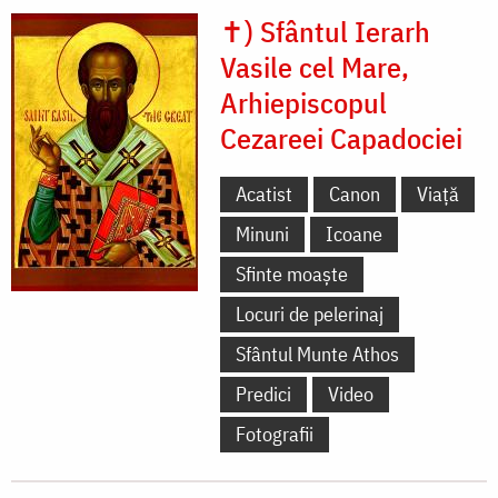
✝) Sfântul Ierarh
Vasile cel Mare,
Arhiepiscopul
Cezareei Capadociei
Acatist
Canon
Viață
Minuni
Icoane
Sfinte moaște
Locuri de pelerinaj
Sfântul Munte Athos
Predici
Video
Fotografii