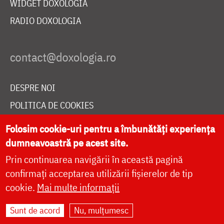
WIDGET DOXOLOGIA
RADIO DOXOLOGIA
DESPRE NOI
POLITICA DE COOKIES
DONEAZĂ ONLINE PENTRU CATEDRALA NAȚIONALĂ
Folosim cookie-uri pentru a îmbunătăți experiența
dumneavoastră pe acest site.
Prin continuarea navigării în această pagină
LIVE
confirmați acceptarea utilizării fișierelor de tip
cookie.
Mai multe informații
Site dezvoltat de
DOXOLOGIA MEDIA
,
Sunt de acord
Nu, mulțumesc
Arhiepiscopia Iașilor | ©
doxologia.ro