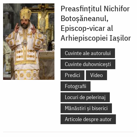
Preasfințitul Nichifor
Botoșăneanul,
Episcop-vicar al
Arhiepiscopiei Iașilor
Cuvinte ale autorului
Cuvinte duhovnicești
Predici
Video
Fotografii
Locuri de pelerinaj
Mănăstiri și biserici
Articole despre autor