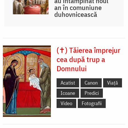
au întâmpinat noul
an în comuniune
duhovnicească
(✝) Tăierea împrejur
cea după trup a
Domnului
Acatist
Canon
Viață
Icoane
Predici
Video
Fotografii