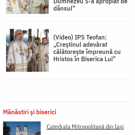
Dumnezeu S-a apropiat de
dânsul”
(Video) IPS Teofan:
„Creștinul adevărat
călătorește împreună cu
Hristos în Biserica Lui”
Mănăstiri și biserici
Catedrala Mitropolitană din Iaşi