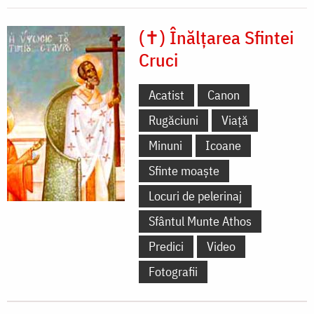
(✝) Înălțarea Sfintei
Cruci
Acatist
Canon
Rugăciuni
Viață
Minuni
Icoane
Sfinte moaște
Locuri de pelerinaj
Sfântul Munte Athos
Predici
Video
Fotografii