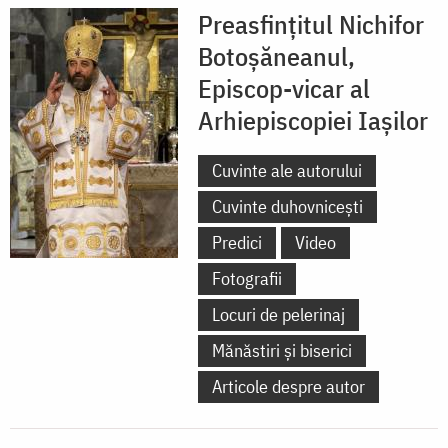
Preasfințitul Nichifor
Botoșăneanul,
Episcop-vicar al
Arhiepiscopiei Iașilor
Cuvinte ale autorului
Cuvinte duhovnicești
Predici
Video
Fotografii
Locuri de pelerinaj
Mănăstiri și biserici
Articole despre autor