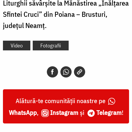
Liturghii săvârșite la Mănăstirea
„Înălțarea
Sfintei Cruci” din Poiana – Brusturi,
județul Neamț.
Video
Fotografii
Alătură-te comunității noastre pe
WhatsApp
,
Instagram
și
Telegram
!