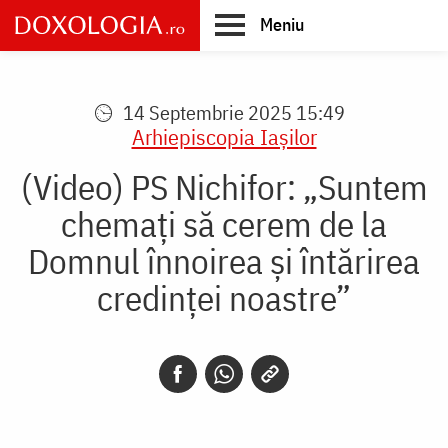
Skip
Meniu
to
main
Main
content
navigation
14 Septembrie 2025 15:49
Arhiepiscopia Iaşilor
(Video) PS Nichifor: „Suntem
chemați să cerem de la
Domnul înnoirea și întărirea
credinței noastre”