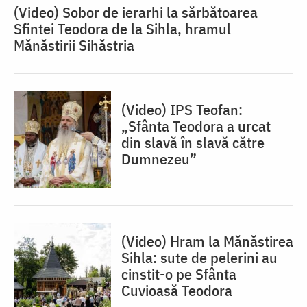
(Video) Sobor de ierarhi la sărbătoarea
Sfintei Teodora de la Sihla, hramul
Mănăstirii Sihăstria
(Video) IPS Teofan:
„Sfânta Teodora a urcat
din slavă în slavă către
Dumnezeu”
(Video) Hram la Mănăstirea
Sihla: sute de pelerini au
cinstit-o pe Sfânta
Cuvioasă Teodora