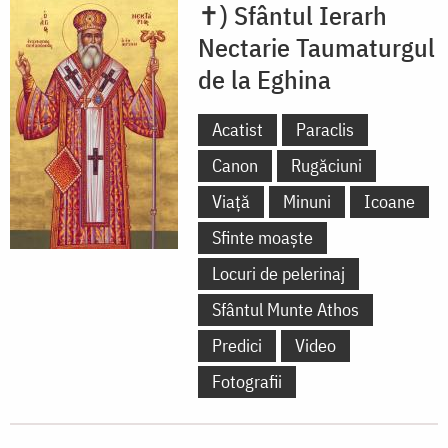
✝) Sfântul Ierarh
Nectarie Taumaturgul
de la Eghina
Acatist
Paraclis
Canon
Rugăciuni
Viață
Minuni
Icoane
Sfinte moaște
Locuri de pelerinaj
Sfântul Munte Athos
Predici
Video
Fotografii