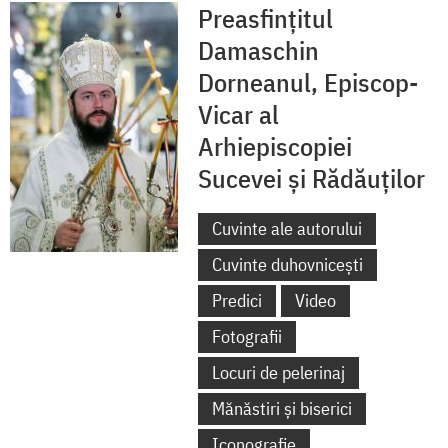
Preasfințitul
Damaschin
Dorneanul, Episcop-
Vicar al
Arhiepiscopiei
Sucevei și Rădăuților
Cuvinte ale autorului
Cuvinte duhovnicești
Predici
Video
Fotografii
Locuri de pelerinaj
Mănăstiri și biserici
Iconografie