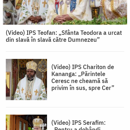
(Video) IPS Teofan: „Sfânta Teodora a urcat
din slavă în slavă către Dumnezeu”
(Video) IPS Chariton de
Kananga: „Părintele
Ceresc ne cheamă să
privim în sus, spre Cer”
(Video) IPS Serafim:
„Pentru a dobândi