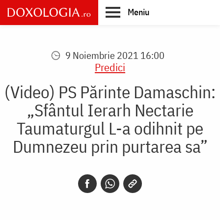
Skip
Meniu
to
main
Main
content
navigation
9 Noiembrie 2021 16:00
Predici
(Video) PS Părinte Damaschin:
„Sfântul Ierarh Nectarie
Taumaturgul L-a odihnit pe
Dumnezeu prin purtarea sa”