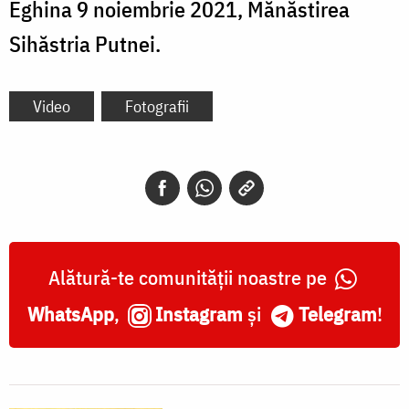
Eghina 9 noiembrie 2021, Mănăstirea
Sihăstria Putnei.
Video
Fotografii
Alătură-te comunității noastre pe
WhatsApp
,
Instagram
și
Telegram
!