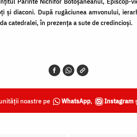
fințitul Părinte Nichifor Botoșăneanul, Episcop-vic
i și diaconi. După rugăciunea amvonului, ierarhul
da catedralei, în prezența a sute de credincioși.
nității noastre pe
WhatsApp
,
Instagram