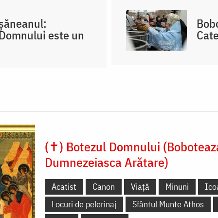
oșăneanul:
Bobo
 Domnului este un
Cate
(✝) Botezul Domnului (Boboteaz
Dumnezeiasca Arătare)
Acatist
Canon
Viață
Minuni
Ico
Locuri de pelerinaj
Sfântul Munte Athos