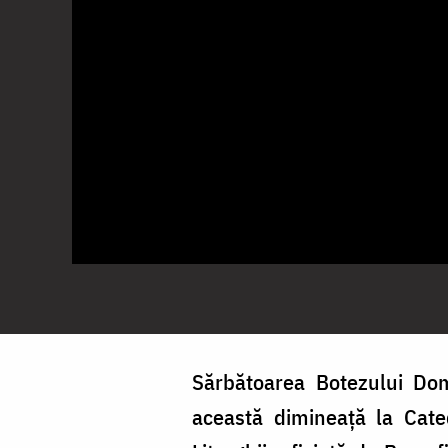
Sărbătoarea Botezului Dom
această dimineață la Cated