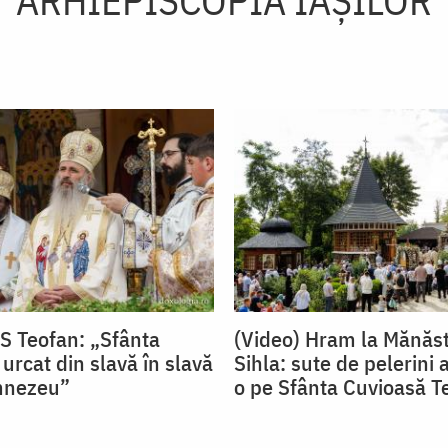
PS Teofan: „Sfânta
(Video) Hram la Mănăst
urcat din slavă în slavă
Sihla: sute de pelerini a
mnezeu”
o pe Sfânta Cuvioasă T