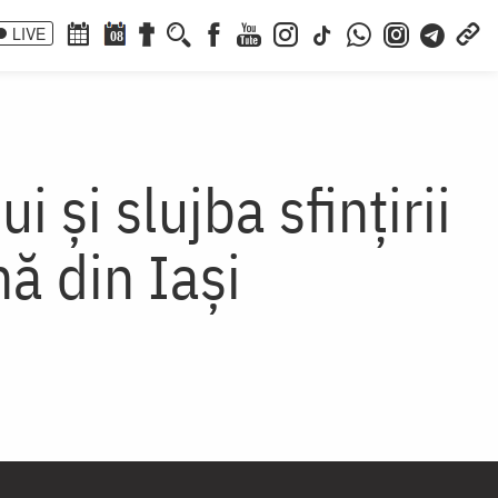
LIVE
08
și slujba sfințirii
nă din Iași