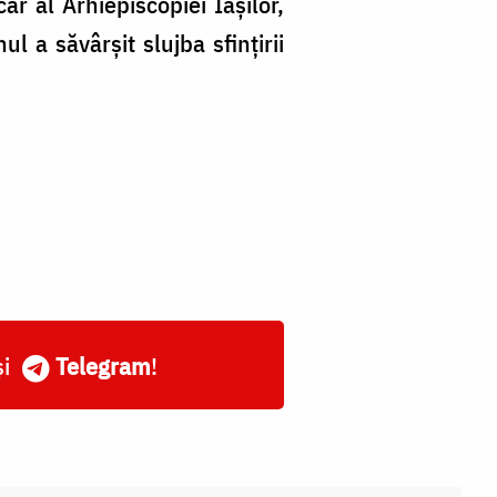
ar al Arhiepiscopiei Iașilor,
 a săvârșit slujba sfințirii
și
Telegram
!