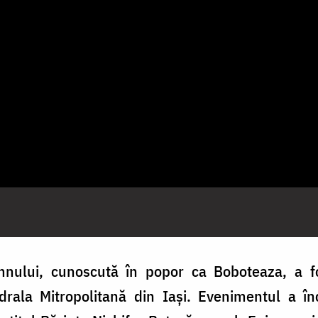
nului, cunoscută în popor ca Boboteaza, a fo
rala Mitropolitană din Iași. Evenimentul a în