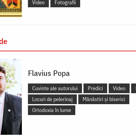
Video
Fotografii
 de
Flavius Popa
Cuvinte ale autorului
Predici
Video
Locuri de pelerinaj
Mănăstiri și biserici
Ortodoxia în lume