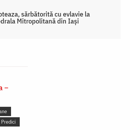
teaza, sărbătorită cu evlavie la
drala Mitropolitană din Iași
a –
ane
Predici