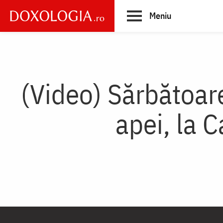
Skip
Meniu
to
main
Main
content
navigation
(Video) Sărbătoare
apei, la C