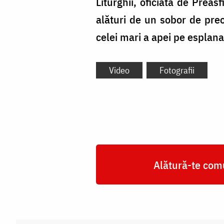
Liturghii, oficiată de Preas
alături de un sobor de preoț
celei mari a apei pe esplana
Video
Fotografii
Alătură-te comu