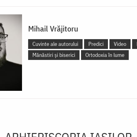
Mihail Vrăjitoru
Cuvinte ale autorului
Predici
Video
Mănăstiri și biserici
Ortodoxia în lume
ARHIEPISCOPIA IAŞILOR