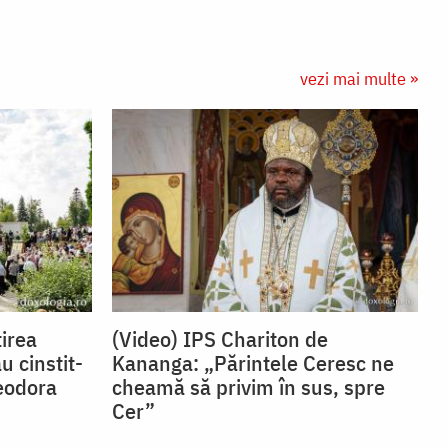
vezi mai multe »
irea
(Video) IPS Chariton de
u cinstit-
Kananga: „Părintele Ceresc ne
eodora
cheamă să privim în sus, spre
Cer”