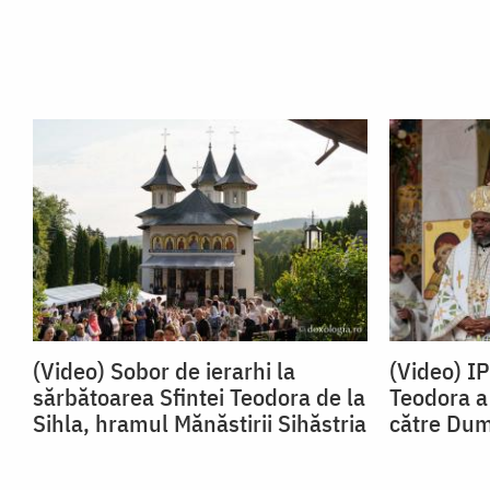
(Video) Sobor de ierarhi la
(Video) I
sărbătoarea Sfintei Teodora de la
Teodora a 
Sihla, hramul Mănăstirii Sihăstria
către Du