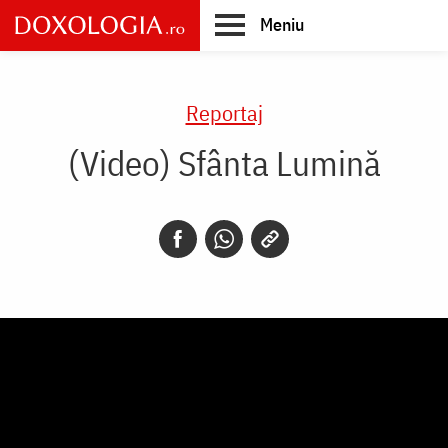
Skip
Meniu
to
main
Main
content
navigation
Reportaj
(Video) Sfânta Lumină