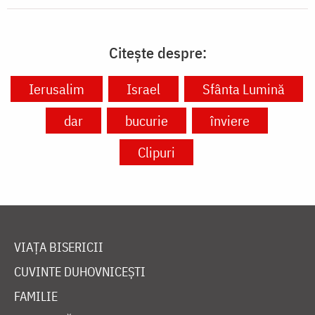
Citește despre:
Ierusalim
Israel
Sfânta Lumină
dar
bucurie
înviere
Clipuri
VIAȚA BISERICII
CUVINTE DUHOVNICEȘTI
FAMILIE