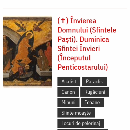
(✝) Învierea
Domnului (Sfintele
Paști). Duminica
Sfintei Învieri
(Începutul
Penticostarului)
Acatist
Paraclis
Canon
Rugăciuni
Minuni
Icoane
Sfinte moaște
Locuri de pelerinaj