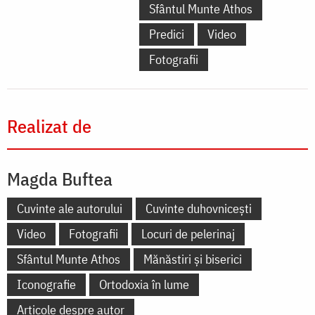
Sfântul Munte Athos
Predici
Video
Fotografii
Realizat de
Magda Buftea
Cuvinte ale autorului
Cuvinte duhovnicești
Video
Fotografii
Locuri de pelerinaj
Sfântul Munte Athos
Mănăstiri și biserici
Iconografie
Ortodoxia în lume
Articole despre autor