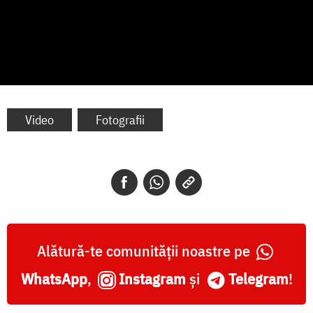
Video
Fotografii
Alătură-te comunității noastre pe
WhatsApp
,
Instagram
și
Telegram
!