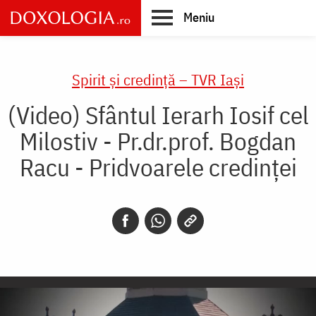
Skip
Meniu
to
main
Main
content
navigation
Spirit și credință – TVR Iași
(Video) Sfântul Ierarh Iosif cel
Milostiv - Pr.dr.prof. Bogdan
Racu - Pridvoarele credinței