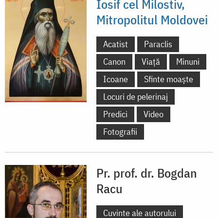
Iosif cel Milostiv,
Mitropolitul Moldovei
Acatist
Paraclis
Canon
Viață
Minuni
Icoane
Sfinte moaște
Locuri de pelerinaj
Predici
Video
Fotografii
Pr. prof. dr. Bogdan
Racu
Cuvinte ale autorului