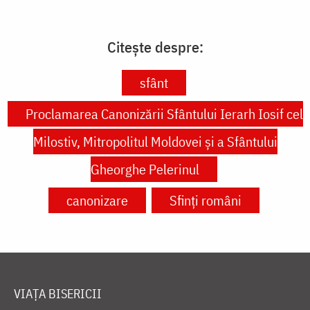
Citește despre:
sfânt
Proclamarea Canonizării Sfântului Ierarh Iosif cel
Milostiv, Mitropolitul Moldovei și a Sfântului
Gheorghe Pelerinul
canonizare
Sfinți români
VIAȚA BISERICII