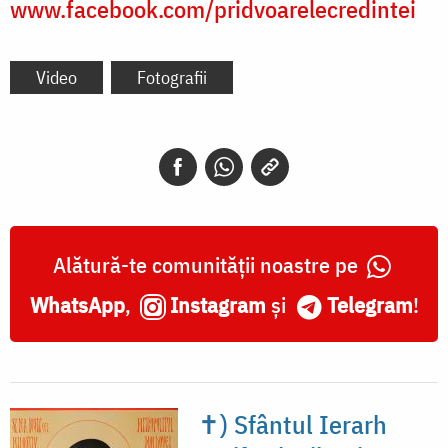
www.facebook.com/pridvoarelecredintei
Video
Fotografii
Alătură-te comunității noastre pe
WhatsApp
,
Instagram
și
Telegram
!
✝) Sfântul Ierarh