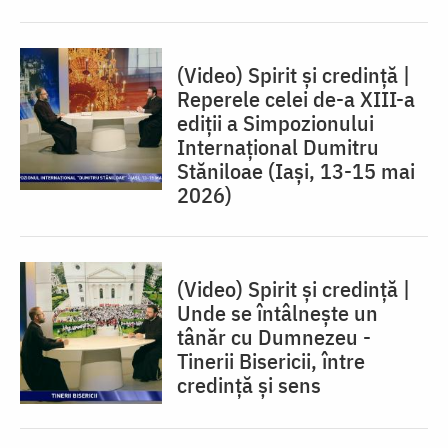
(Video) Spirit și credință |
Reperele celei de-a XIII-a
ediții a Simpozionului
Internațional Dumitru
Stăniloae (Iaşi, 13-15 mai
2026)
(Video) Spirit și credință |
Unde se întâlnește un
tânăr cu Dumnezeu -
Tinerii Bisericii, între
credinţă şi sens