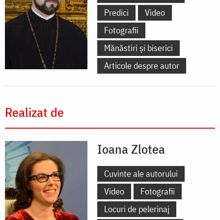
Predici
Video
Fotografii
Mănăstiri și biserici
Articole despre autor
Realizat de
Ioana Zlotea
Cuvinte ale autorului
Video
Fotografii
Locuri de pelerinaj