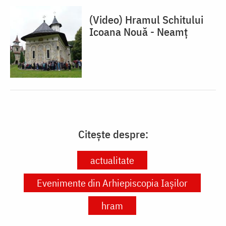
(Video) Hramul Schitului
Icoana Nouă - Neamț
Citește despre:
actualitate
Evenimente din Arhiepiscopia Iașilor
hram