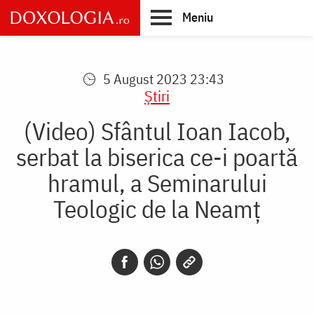
Skip
Meniu
to
main
Main
content
navigation
5 August 2023 23:43
Știri
(Video) Sfântul Ioan Iacob,
serbat la biserica ce-i poartă
hramul, a Seminarului
Teologic de la Neamț