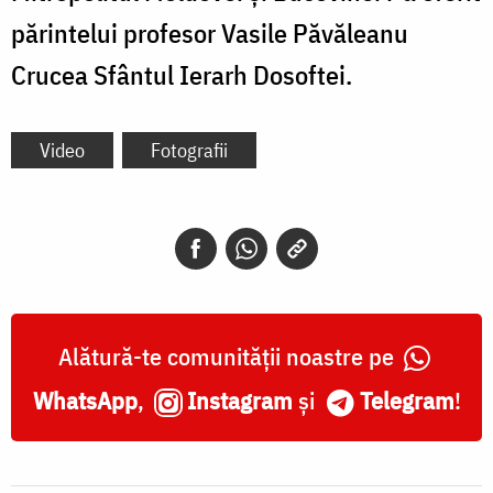
părintelui profesor Vasile Păvăleanu
Crucea Sfântul Ierarh Dosoftei.
Video
Fotografii
Alătură-te comunității noastre pe
WhatsApp
,
Instagram
și
Telegram
!