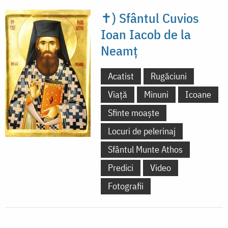
✝) Sfântul Cuvios
Ioan Iacob de la
Neamț
Acatist
Rugăciuni
Viață
Minuni
Icoane
Sfinte moaște
Locuri de pelerinaj
Sfântul Munte Athos
Predici
Video
Fotografii