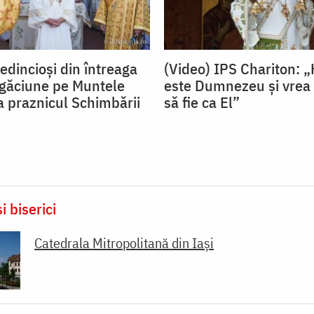
edincioși din întreaga
(Video) IPS Chariton: „
rugăciune pe Muntele
este Dumnezeu și vrea ca
a praznicul Schimbării
să fie ca El”
i biserici
Catedrala Mitropolitană din Iaşi