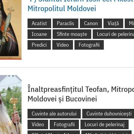
Mitropolitul Moldovei
Acatist
Paraclis
Canon
Viață
Mi
Icoane
Sfinte moaște
Locuri de pelerin
Predici
Video
Fotografii
Înaltpreasfințitul Teofan, Mitropo
Moldovei și Bucovinei
Cuvinte ale autorului
Cuvinte duhovnicești
Video
Fotografii
Locuri de pelerinaj