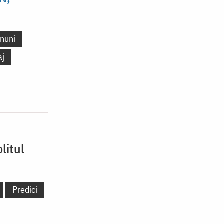
nuni
aj
litul
Predici