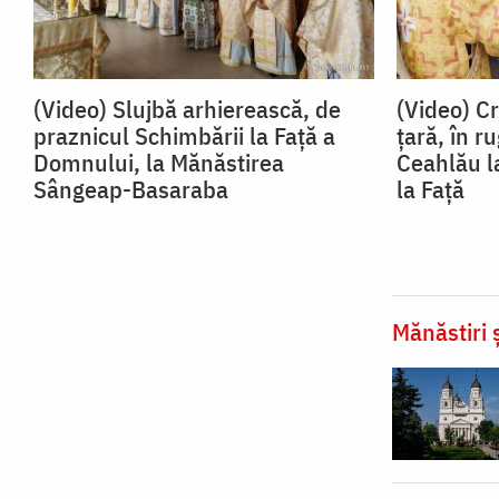
(Video) Slujbă arhierească, de
(Video) Cr
praznicul Schimbării la Față a
țară, în 
Domnului, la Mănăstirea
Ceahlău l
Sângeap-Basaraba
la Față
Mănăstiri ș