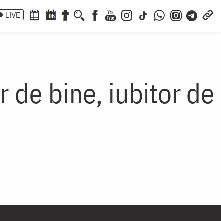
LIVE
06
or de bine, iubitor de