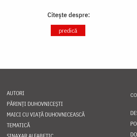
Citește despre:
predică
AUTORI
PĂRINȚI DUHOVNICEȘTI
DE
MAICI CU VIAȚĂ DUHOVNICEASCĂ
PO
TEMATICĂ
DO
SINAXAR ALFABETIC