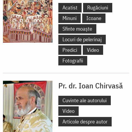
Acatist
Rugăciuni
Minuni
Icoane
Sfinte moaște
Locuri de pelerinaj
Predici
Video
Fotografii
Pr. dr. Ioan Chirvasă
Cuvinte ale autorului
Video
Articole despre autor