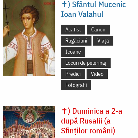
✝) Sfântul Mucenic
Ioan Valahul
Acatist
Canon
Rugăciuni
Viață
Icoane
Locuri de pelerinaj
Predici
Video
Fotografii
✝) Duminica a 2-a
după Rusalii (a
Sfinților români)