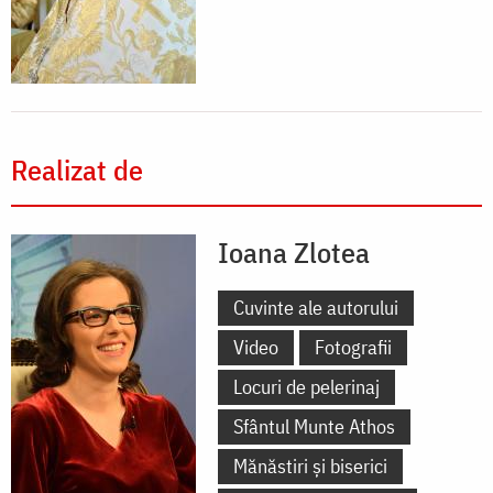
Realizat de
Ioana Zlotea
Cuvinte ale autorului
Video
Fotografii
Locuri de pelerinaj
Sfântul Munte Athos
Mănăstiri și biserici