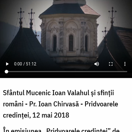
Sfântul Mucenic Ioan Valahul și sfinții
români - Pr. Ioan Chirvasă - Pridvoarele
credinței, 12 mai 2018
În emisiunea „Pridvoarele credinței” de