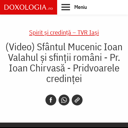
Skip
Meniu
to
main
Main
content
navigation
Spirit și credință – TVR Iași
(Video) Sfântul Mucenic Ioan
Valahul și sfinții români - Pr.
Ioan Chirvasă - Pridvoarele
credinței