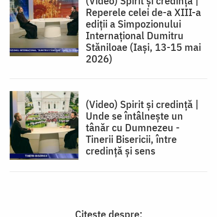
(Video) Spirit și credință |
Reperele celei de-a XIII-a
ediții a Simpozionului
Internațional Dumitru
Stăniloae (Iaşi, 13-15 mai
2026)
(Video) Spirit și credință |
Unde se întâlnește un
tânăr cu Dumnezeu -
Tinerii Bisericii, între
credinţă şi sens
Citește despre: