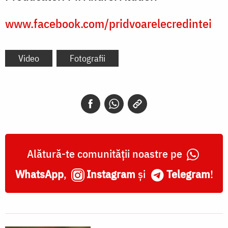
www.facebook.com/pridvoarelecredintei
Video
Fotografii
Alătură-te comunității noastre pe
WhatsApp
,
Instagram
și
Telegram
!