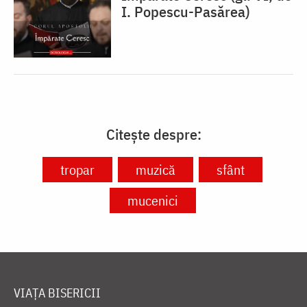
I. Popescu-Pasărea)
Citește despre:
tropar
muzică
sfânt
mucenici
VIAȚA BISERICII