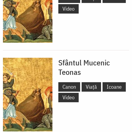
Video
Sfântul Mucenic
Teonas
Canon
Viață
Icoane
Video