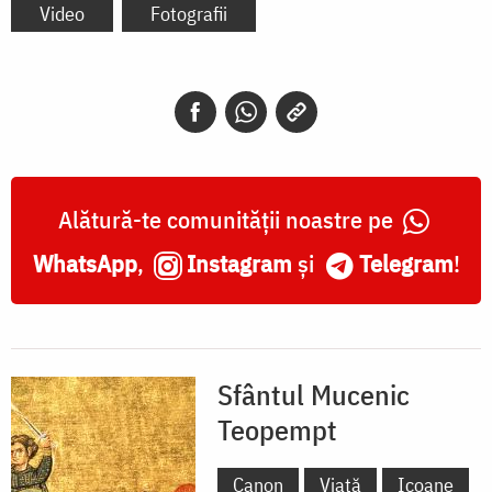
Video
Fotografii
Alătură-te comunității noastre pe
WhatsApp
,
Instagram
și
Telegram
!
Sfântul Mucenic
Teopempt
Canon
Viață
Icoane