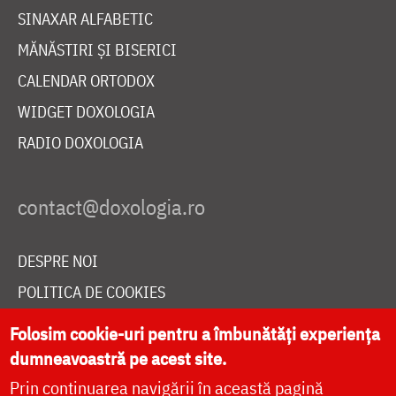
SINAXAR ALFABETIC
MĂNĂSTIRI ȘI BISERICI
CALENDAR ORTODOX
WIDGET DOXOLOGIA
RADIO DOXOLOGIA
DESPRE NOI
POLITICA DE COOKIES
DONEAZĂ ONLINE PENTRU CATEDRALA NAȚIONALĂ
Folosim cookie-uri pentru a îmbunătăți experiența
dumneavoastră pe acest site.
Prin continuarea navigării în această pagină
LIVE