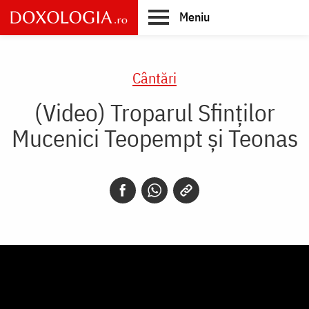
Skip
Meniu
to
main
Main
content
navigation
Cântări
(Video) Troparul Sfinților
Mucenici Teopempt și Teonas