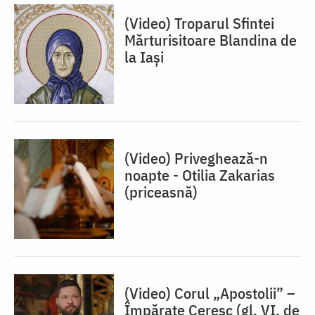
(Video) Troparul Sfintei
Mărturisitoare Blandina de
la Iași
(Video) Priveghează-n
noapte - Otilia Zakarias
(priceasnă)
(Video) Corul „Apostolii” –
⁠Împărate Ceresc (gl. VI, de