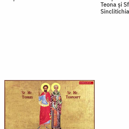
Teona și S
Sinclitichi