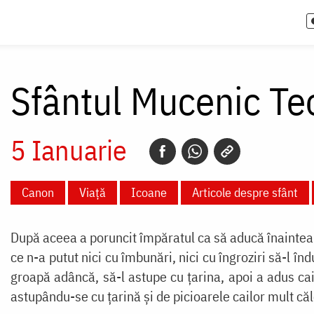
Sfântul Mucenic Te
5 Ianuarie
Canon
Viață
Icoane
Articole despre sfânt
După aceea a poruncit împăratul ca să aducă înaintea s
ce n-a putut nici cu îmbunări, nici cu îngroziri să-l înd
groapă adâncă, să-l astupe cu ţarina, apoi a adus cai
astupându-se cu ţarină şi de picioarele cailor mult că