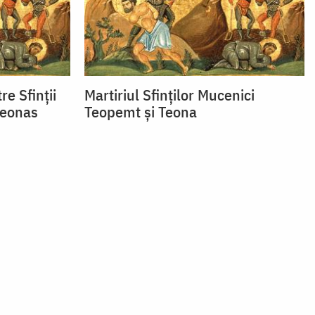
e Sfinţii
Martiriul Sfinților Mucenici
Teonas
Teopemt și Teona