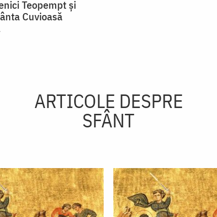
cenici Teopempt și
fânta Cuvioasă
a
ARTICOLE DESPRE
SFÂNT