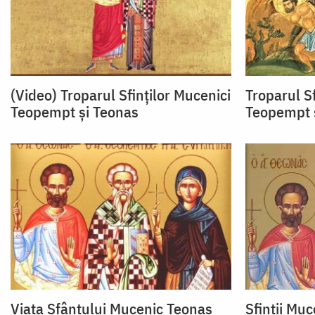
(Video) Troparul Sfinților Mucenici
Troparul Sf
Teopempt și Teonas
Teopempt 
Viaţa Sfântului Mucenic Teonas
Sfinții Mu