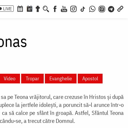
LIVE
07
onas
Video
Tropar
Evanghelie
Apostol
a pe Teona vrăjitorul, care crezuse în Hristos şi după
uplece la jertfele idoleşti, a poruncit să-l arunce într-o
 ca să calce pe sfânt în groapă. Astfel, Sfântul Teona
lcându-se, a trecut către Domnul.