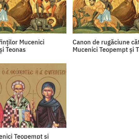
inţilor Mucenici
Canon de rugăciune cătr
şi Teonas
Mucenici Teopempt şi 
cenici Teopempt și