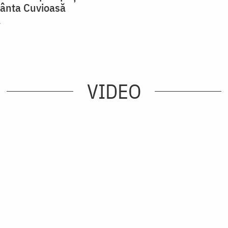
fânta Cuvioasă
a
VIDEO