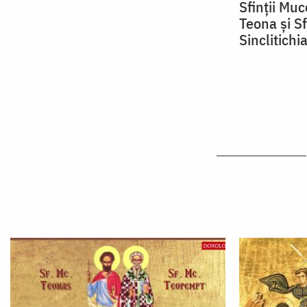
Sfinții Mu
Teona și S
Sinclitichi