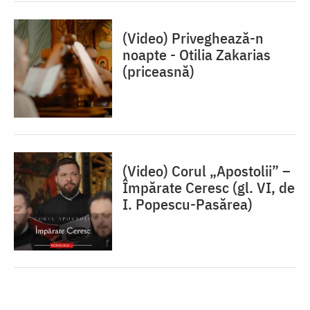
(Video) Priveghează-n
noapte - Otilia Zakarias
(priceasnă)
(Video) Corul „Apostolii” –
⁠Împărate Ceresc (gl. VI, de
I. Popescu-Pasărea)