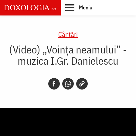
Skip
Meniu
to
main
Main
content
navigation
Cântări
(Video) „Voința neamului” -
muzica I.Gr. Danielescu