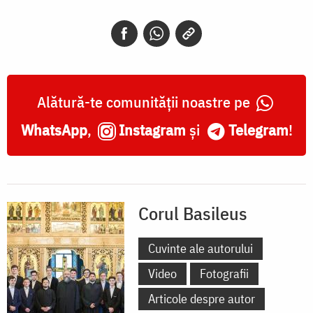
Alătură-te comunității noastre pe
WhatsApp
,
Instagram
și
Telegram
!
Corul Basileus
Cuvinte ale autorului
Video
Fotografii
Articole despre autor