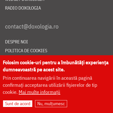
RADIO DOXOLOGIA
DESPRE NOI
POLITICA DE COOKIES
DONEAZĂ ONLINE PENTRU CATEDRALA NAȚIONALĂ
Folosim cookie-uri pentru a îmbunătăți experiența
dumneavoastră pe acest site.
Prin continuarea navigării în această pagină
LIVE
confirmați acceptarea utilizării fișierelor de tip
cookie.
Mai multe informații
Site dezvoltat de
DOXOLOGIA MEDIA
,
Sunt de acord
Nu, mulțumesc
Arhiepiscopia Iașilor | ©
doxologia.ro