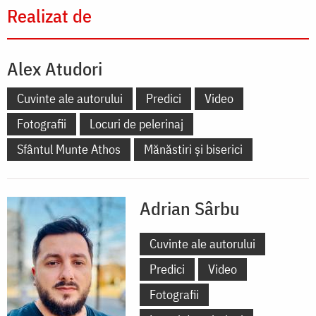
Realizat de
Alex Atudori
Cuvinte ale autorului
Predici
Video
Fotografii
Locuri de pelerinaj
Sfântul Munte Athos
Mănăstiri și biserici
Adrian Sârbu
Cuvinte ale autorului
Predici
Video
Fotografii