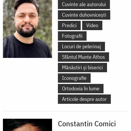
Cuvinte ale autorului
Cuvinte duhovnicești
Predici
Video
Fotografii
Locuri de pelerinaj
Sfântul Munte Athos
Mănăstiri și biserici
Iconografie
Ortodoxia în lume
Articole despre autor
Constantin Comici