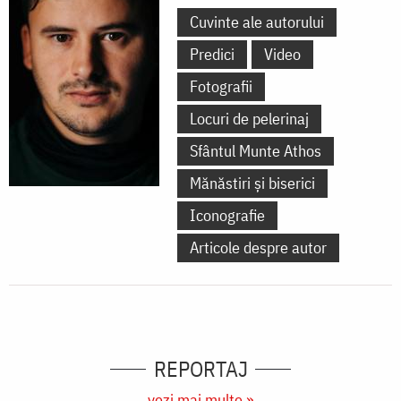
Cuvinte ale autorului
Predici
Video
Fotografii
Locuri de pelerinaj
Sfântul Munte Athos
Mănăstiri și biserici
Iconografie
Articole despre autor
REPORTAJ
vezi mai multe »