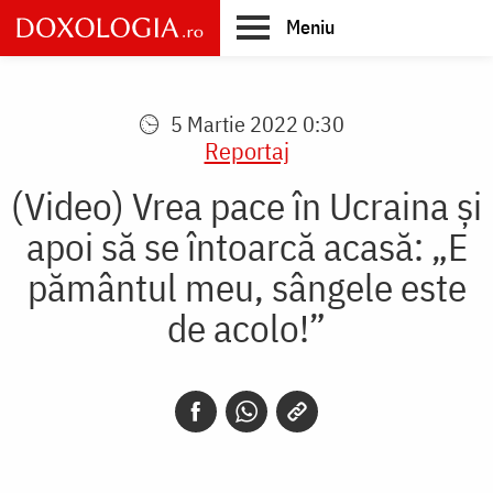
Skip
Meniu
to
main
Main
content
navigation
5 Martie 2022 0:30
Reportaj
(Video) Vrea pace în Ucraina și
apoi să se întoarcă acasă: „E
pământul meu, sângele este
de acolo!”