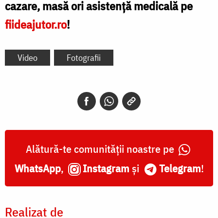
cazare, masă ori asistență medicală pe
fiideajutor.ro
!
Video
Fotografii
Alătură-te comunității noastre pe
WhatsApp
,
Instagram
și
Telegram
!
Realizat de