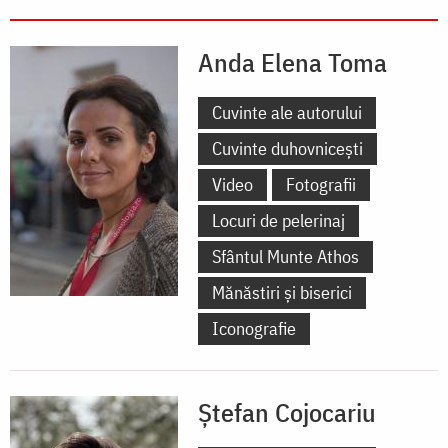
Anda Elena Toma
Cuvinte ale autorului
Cuvinte duhovnicești
Video
Fotografii
Locuri de pelerinaj
Sfântul Munte Athos
Mănăstiri și biserici
Iconografie
Ștefan Cojocariu