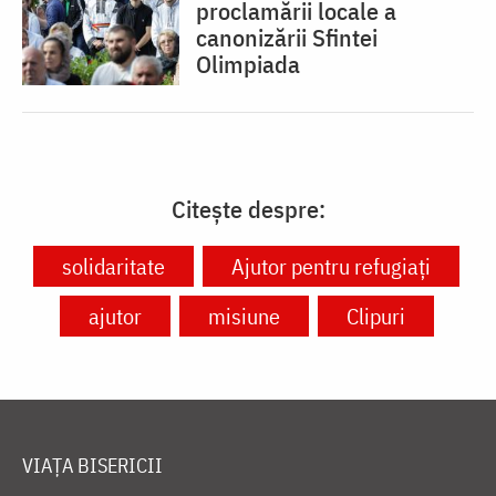
proclamării locale a
canonizării Sfintei
Olimpiada
Citește despre:
solidaritate
Ajutor pentru refugiați
ajutor
misiune
Clipuri
VIAȚA BISERICII