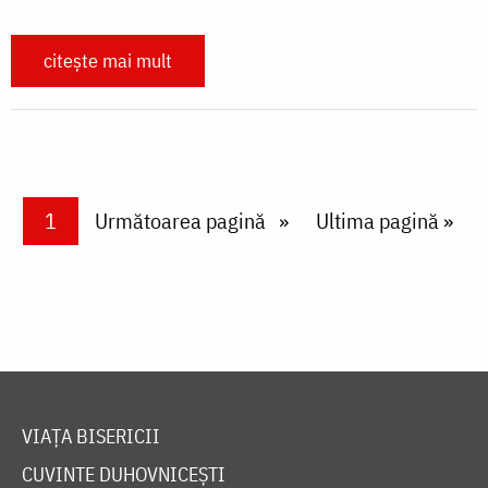
citește mai mult
Paginare
Current page
1
Next page
Următoarea pagină
Last page
Ultima pagină »
VIAȚA BISERICII
CUVINTE DUHOVNICEȘTI