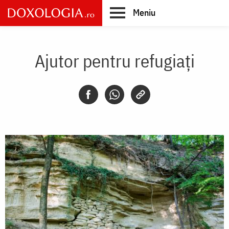
Skip
Meniu
to
main
Main
content
navigation
Ajutor pentru refugiați