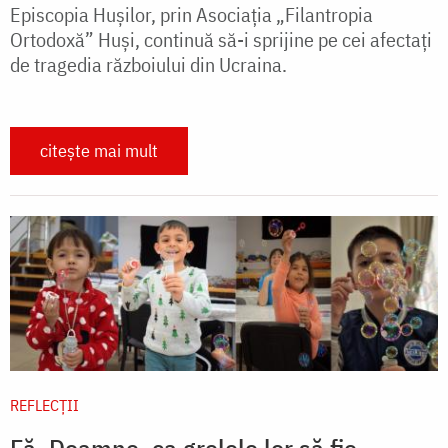
Episcopia Hușilor, prin Asociația „Filantropia
Ortodoxă” Huși, continuă să-i sprijine pe cei afectați
de tragedia războiului din Ucraina.
citește mai mult
REFLECȚII
Fă, Doamne, ca grelele lor să fie