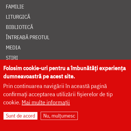
FAMILIE
LITURGICĂ
BIBLIOTECĂ
ÎNTREABĂ PREOTUL
MEDIA
ȘTIRI
Folosim cookie-uri pentru a îmbunătăți experiența
HRAMUL SFINTEI CUVIOASE PARASCHEVA
dumneavoastră pe acest site.
Prin continuarea navigării în această pagină
AUTORI
confirmați acceptarea utilizării fișierelor de tip
PĂRINȚI DUHOVNICEȘTI
cookie.
Mai multe informații
MAICI CU VIAȚĂ DUHOVNICEASCĂ
Sunt de acord
Nu, mulțumesc
TEMATICĂ
SINAXAR ALFABETIC