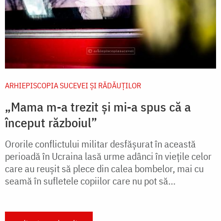
ARHIEPISCOPIA SUCEVEI ŞI RĂDĂUŢILOR
„Mama m-a trezit și mi-a spus că a
început războiul”
Ororile conflictului militar desfășurat în această
perioadă în Ucraina lasă urme adânci în viețile celor
care au reușit să plece din calea bombelor, mai cu
seamă în sufletele copiilor care nu pot să...