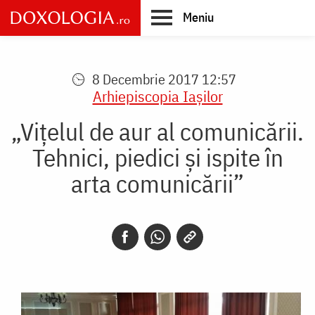
Skip
Meniu
to
main
Main
content
navigation
8 Decembrie 2017 12:57
Arhiepiscopia Iaşilor
„Viţelul de aur al comunicării.
Tehnici, piedici şi ispite în
arta comunicării”