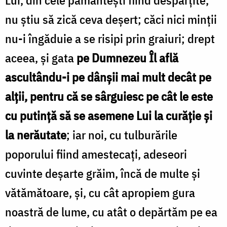
nu știu să zică ceva deșert; căci nici minții
nu-i îngăduie a se risipi prin graiuri; drept
aceea, și gata
pe Dumnezeu Îl află
ascultându-i pe dânșii mai mult decât pe
alții, pentru că se sârguiesc pe cât le este
cu putință să se asemene Lui la curăție și
la nerăutate
; iar noi, cu tulburările
poporului fiind amestecați, adeseori
cuvinte deșarte grăim, încă de multe și
vătămătoa­re, și, cu cât apropiem gura
noastră de lume, cu atât o depărtăm pe ea