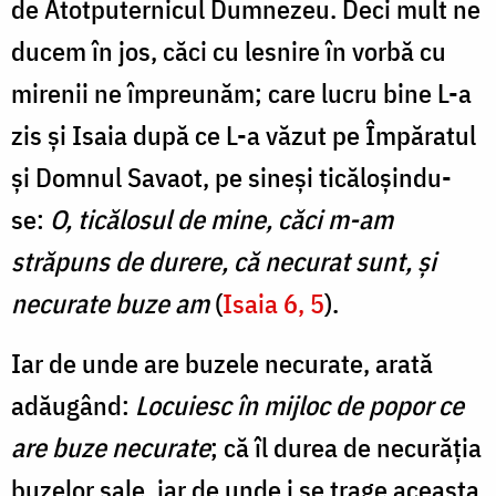
de Atotputernicul Dumnezeu. Deci mult ne
ducem în jos, căci cu lesnire în vorbă cu
mirenii ne împreunăm; care lucru bine L-a
zis și Isaia după ce L-a văzut pe Împăratul
și Domnul Savaot, pe sineși ticăloșindu-
se:
O, ticălosul de mine, căci m-am
străpuns de durere, că necurat sunt, și
necurate buze am
(
Isaia 6, 5
).
Iar de unde are buzele necurate, arată
adăugând:
Locuiesc în mijloc de popor ce
are buze necurate
; că îl durea de necurăția
buzelor sale, iar de unde i se trage aceasta