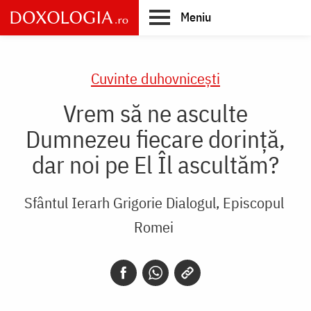
Skip
Meniu
to
main
Main
content
navigation
Cuvinte duhovnicești
Vrem să ne asculte
Dumnezeu fiecare dorință,
dar noi pe El Îl ascultăm?
Sfântul Ierarh Grigorie Dialogul, Episcopul
Romei