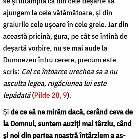
se și întâmplă ca din cele deșarte să
ajungem la cele vătămătoare, și din
graiurile cele ușoare în cele grele. Iar din
această pricină, gura, pe cât se întină de
deșartă vorbire, nu se mai aude la
Dumnezeu întru cerere, precum este
scris:
Cel ce întoarce urechea sa a nu
asculta le­gea, rugăciunea lui este
lepădată
(
Pilde 28, 9
).
Și
de ce să ne mirăm dacă, cerând ceva de
la Domnul, suntem auziți mai târziu, când
și noi din partea noastră întârziem a as­