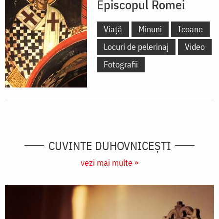
Episcopul Romei
Viață
Minuni
Icoane
Locuri de pelerinaj
Video
Fotografii
CUVINTE DUHOVNICEȘTI
vezi mai multe »