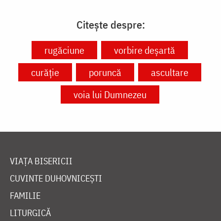
Citește despre:
rugăciune
vorbire deșartă
curăție
poruncă
ascultare
voia lui Dumnezeu
VIAȚA BISERICII
CUVINTE DUHOVNICEȘTI
FAMILIE
LITURGICĂ