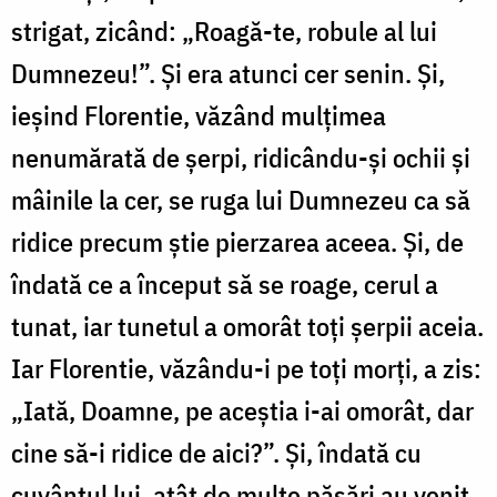
strigat, zicând: „Roagă-te, robule al lui
Dumnezeu!”. Și era atunci cer senin. Și,
ieșind Florentie, văzând mulțimea
nenumă­rată de șerpi, ridicându-și ochii și
mâinile la cer, se ruga lui Dumnezeu ca să
ridice pre­cum știe pierzarea aceea. Și, de
îndată ce a început să se roage, cerul a
tunat, iar tunetul a omorât toți șerpii aceia.
Iar Florentie, văzându-i pe toți morți, a zis:
„Iată, Doamne, pe aceștia i-ai omorât, dar
cine să-i ridice de aici?”. Și, îndată cu
cuvântul lui, atât de mul­te păsări au venit,