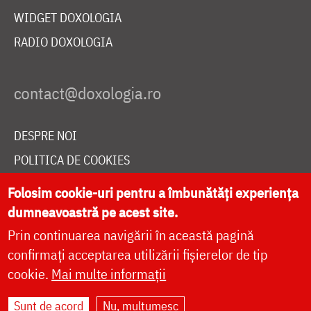
WIDGET DOXOLOGIA
RADIO DOXOLOGIA
DESPRE NOI
POLITICA DE COOKIES
DONEAZĂ ONLINE PENTRU CATEDRALA NAȚIONALĂ
Folosim cookie-uri pentru a îmbunătăți experiența
dumneavoastră pe acest site.
Prin continuarea navigării în această pagină
LIVE
confirmați acceptarea utilizării fișierelor de tip
cookie.
Mai multe informații
Site dezvoltat de
DOXOLOGIA MEDIA
,
Sunt de acord
Nu, mulțumesc