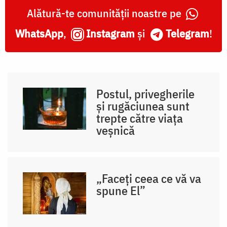
Alătură-te comunității noastre pe
WhatsApp
,
Instagram
și
Telegram
!
Postul, privegherile
și rugăciunea sunt
trepte către viața
veșnică
„Faceți ceea ce vă va
spune El”