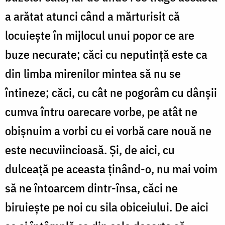
a arătat atunci când a mărturisit că
locuiește în mijlocul unui popor ce are
buze necurate; căci cu neputință este ca
din limba mireni­lor mintea să nu se
întineze; căci, cu cât ne pogorâm cu dânșii
cumva întru oarecare vorbe, pe atât ne
obișnuim a vorbi cu ei vor­bă care nouă ne
este necuviincioasă. Și, de aici, cu
dulceață pe aceasta ținând-o, nu mai voim
să ne întoarcem dintr-însa, căci ne
biruiește pe noi cu sila obiceiului. De aici