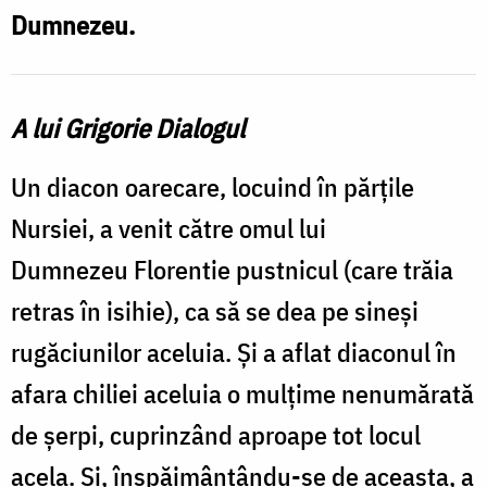
Dumnezeu.
A lui Grigorie Dialogul
Un diacon oarecare, locuind în păr­țile
Nursiei, a venit către omul lui
Dumnezeu Florentie pustnicul (care trăia
retras în isihie), ca să se dea pe sineși
rugăciunilor aceluia. Și a aflat diaconul în
afara chiliei aceluia o mul­țime nenumărată
de șerpi, cuprinzând aproa­pe tot locul
acela. Și, înspăimântându-se de aceasta, a