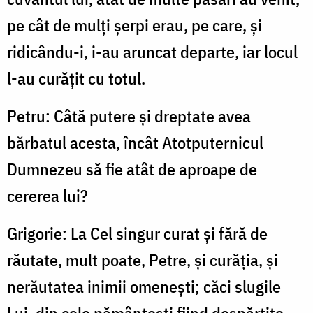
pe cât de mulți șerpi erau, pe care, și
ridicându-i, i-au aruncat departe, iar locul
l-au curățit cu totul.
Petru: Câtă putere și dreptate avea
bărbatul acesta, încât Atotputernicul
Dumnezeu să fie atât de aproape de
cererea lui?
Grigorie: La Cel singur curat și fără de
răuta­te, mult poate, Petre, și curăția, și
nerăutatea inimii omenești; căci slugile
Lui, din cele pământești fiind despărțite,