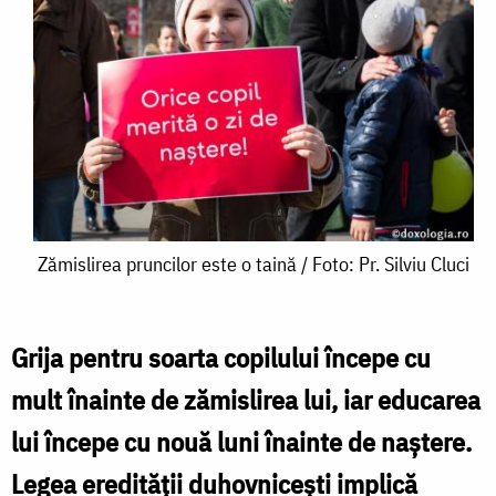
Zămislirea
Zămislirea pruncilor este o taină / Foto: Pr. Silviu Cluci
pruncilor
este
Grija pentru soarta copilului începe cu
o
mult înainte de zămislirea lui, iar educarea
taină
lui începe cu nouă luni înainte de naştere.
/
Legea eredităţii duhovniceşti implică
Foto: