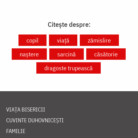
Citește despre:
copil
viață
zămislire
naștere
sarcină
căsătorie
dragoste trupească
VIAȚA BISERICII
CUVINTE DUHOVNICEȘTI
FAMILIE