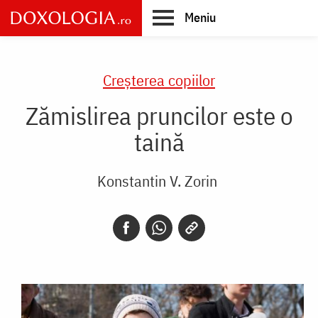
Skip
Meniu
to
main
Main
content
navigation
Creşterea copiilor
Zămislirea pruncilor este o
taină
Konstantin V. Zorin