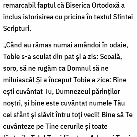
remarcabil faptul că Biserica Ortodoxă a
inclus istorisirea cu pricina în textul Sfintei
Scripturi.
„Când au rămas numai amândoi în odaie,
Tobie s-a sculat din pat şi a zis: Scoală,
soro, să ne rugăm ca Domnul să ne
miluiască! Şi a început Tobie a zice: Bine
eşti cuvântat Tu, Dumnezeul părinţilor
noştri, şi bine este cuvântat numele Tău
cel sfânt şi slăvit întru toţi vecii! Bine să Te
cuvânteze pe Tine cerurile şi toate