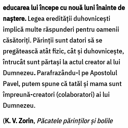
educarea lui începe cu nouă luni înainte de
naştere.
Legea eredităţii duhovniceşti
implică multe răspunderi pentru oamenii
căsătoriţi. Părinţii sunt datori să se
pregătească atât fizic, cât şi duhovniceşte,
întrucât sunt părtaşi la actul creator al lui
Dumnezeu
.
Parafrazându-l pe Apostolul
Pavel, putem spune că tatăl şi mama sunt
împreună-creatori (colaboratori) ai lui
Dumnezeu.
(
K. V. Zorin
,
Păcatele părinţilor şi bolile