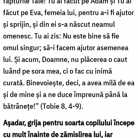
făpturile Tale! Tu ai făcut pe Adam şi Tu ai
făcut pe Eva, femeia lui, pentru a-i fi ajutor
şi sprijin, şi din ei s-a născut neamul
omenesc. Tu ai zis: Nu este bine să fie
omul singur; să-i facem ajutor asemenea
lui. Şi acum, Doamne, nu plăcerea o caut
luând pe sora mea, ci o fac cu inimă
curată. Binevoieşte, deci, a avea milă de ea
şi de mine şi a ne duce împreună până la
bătrâneţe!” (Tobie 8, 4-9).
Aşadar, grija pentru soarta copilului începe
cu mult înainte de zămislirea lui, iar