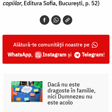
copiilor
, Editura Sofia, Bucureşti, p. 52)
Alătură-te comunității noastre pe
WhatsApp
,
Instagram
și
Telegram
!
Dacă nu este
dragoste în familie,
nici Dumnezeu nu
este acolo