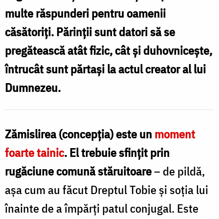
multe răspunderi pentru oamenii
Pr.
căsătoriţi. Părinţii sunt datori să se
Silviu
pregătească atât fizic, cât şi duhovniceşte,
Cluci
întrucât sunt părtaşi la actul creator al lui
Dumnezeu.
Zămislirea (concepţia) este un
moment
foarte tainic
. El trebuie sfinţit prin
rugăciune comună stăruitoare
– de pildă,
aşa cum au făcut Dreptul Tobie şi soţia lui
înainte de a împărţi patul conjugal. Este