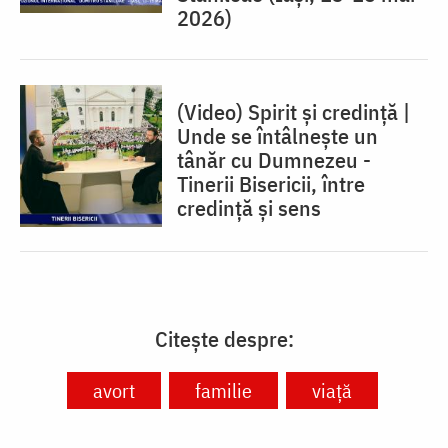
2026)
(Video) Spirit și credință |
Unde se întâlnește un
tânăr cu Dumnezeu -
Tinerii Bisericii, între
credinţă şi sens
Citește despre:
avort
familie
viață