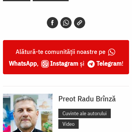
Alătură-te comunității noastre pe
WhatsApp
,
Instagram
și
Telegram
!
Preot Radu Brînză
Cuvinte ale autorului
Video