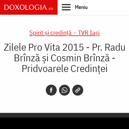
Skip
Meniu
to
main
Main
content
navigation
Spirit și credință – TVR Iași
Zilele Pro Vita 2015 - Pr. Radu
Brînză și Cosmin Brînză -
Pridvoarele Credinței