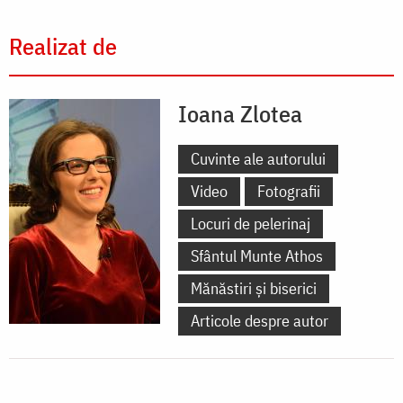
Realizat de
Ioana Zlotea
Cuvinte ale autorului
Video
Fotografii
Locuri de pelerinaj
Sfântul Munte Athos
Mănăstiri și biserici
Articole despre autor