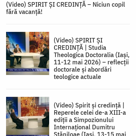
(Video) SPIRIT ŞI CREDINŢĂ – Niciun copil
fără vacanţă!
(Video) SPIRIT ȘI
CREDINȚĂ | Studia
Theologica Doctoralia (Iaşi,
11-12 mai 2026) – reflecţii
doctorale şi abordări
teologice actuale
(Video) Spirit și credință |
Reperele celei de-a XIII-a
ediții a Simpozionului
Internațional Dumitru
Stăniloae (Iaşi, 13-15 mai