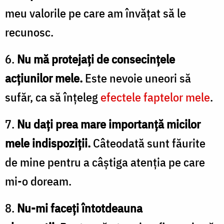
meu valorile pe care am învățat să le
recunosc.
6.
Nu mă protejați de consecințele
acțiunilor mele.
Este nevoie uneori să
sufăr, ca să înțeleg
efectele faptelor mele
.
7.
Nu dați prea mare importanță micilor
mele indispoziții.
Câteodată sunt făurite
de mine pentru a câștiga atenția pe care
mi-o doream.
8.
Nu-mi faceți întotdeauna