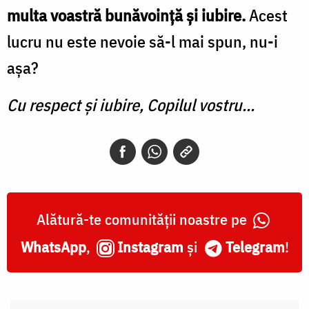
multa voastră bunăvoință și iubire.
Acest
lucru nu este nevoie să-l mai spun, nu-i
așa?
Cu respect și iubire,
Copilul vostru...
Alătură-te comunității noastre pe
WhatsApp
,
Instagram
și
Telegram
!