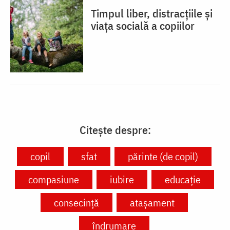
Timpul liber, distracțiile și
viața socială a copiilor
Citește despre:
copil
sfat
părinte (de copil)
compasiune
iubire
educație
consecință
atașament
îndrumare