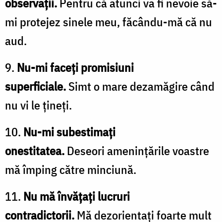
observații.
Pentru că atunci va fi nevoie să-
mi protejez sinele meu, făcându-mă că nu
aud.
9.
Nu-mi faceți promisiuni
superficiale.
Simt o mare dezamăgire când
nu vi le țineți.
10.
Nu-mi subestimați
onestitatea.
Deseori amenințările voastre
mă împing către minciună.
11.
Nu mă învățați lucruri
contradictorii.
Mă dezorientați foarte mult