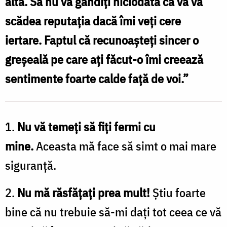
alta. Să nu vă gândiți niciodată că vă va
Foto:
scădea reputația dacă îmi veți cere
Crina
iertare. Faptul că recunoașteți sincer o
Zamfirescu
greșeală pe care ați făcut-o îmi creează
sentimente foarte calde față de voi.”
1.
Nu vă temeți să fiți fermi cu
mine.
Aceasta mă face să simt o mai mare
siguranță.
2.
Nu mă răsfățați prea mult!
Știu foarte
bine că nu trebuie să-mi dați tot ceea ce vă