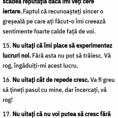
scădea reputația dacă îmi veți cere
iertare.
Faptul că recunoașteți sincer o
greșeală pe care ați făcut-o îmi creează
sentimente foarte calde față de voi.
15.
Nu uitați că îmi place să experimentez
lucruri noi.
Fără asta nu pot să trăiesc. Vă
rog, îngăduiți-mi acest lucru.
16.
Nu uitați cât de repede cresc.
Va fi greu
să țineți pasul cu mine, dar încercați, vă
rog!
17.
Nu uitați că nu voi putea să cresc fără