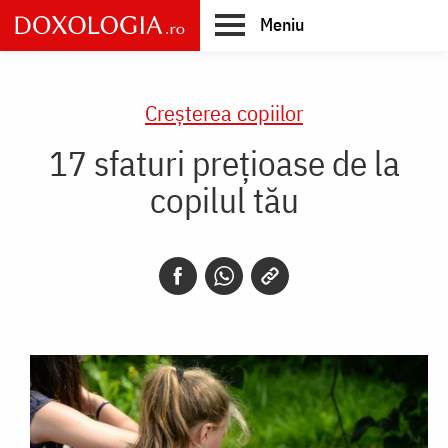
Skip
Meniu
to
main
Main
content
navigation
Creşterea copiilor
17 sfaturi prețioase de la
copilul tău