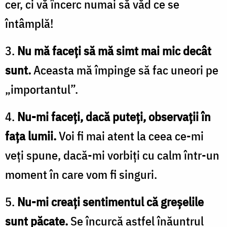
cer, ci vă încerc numai să văd ce se
întâmplă!
3.
Nu mă faceți să mă simt mai mic decât
sunt.
Aceasta mă împinge să fac uneori pe
„importantul”.
4.
Nu-mi faceți, dacă puteți, observații în
fața lumii.
Voi fi mai atent la ceea ce-mi
veți spune, dacă-mi vorbiți cu calm într-un
moment în care vom fi singuri.
5.
Nu-mi creați sentimentul că greșelile
sunt păcate.
Se încurcă astfel înăuntrul