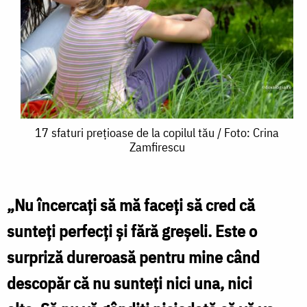
17
17 sfaturi prețioase de la copilul tău / Foto: Crina
Zamfirescu
sfaturi
prețioase
de
„Nu încercați să mă faceți să cred că
la
sunteți perfecți și fără greșeli. Este o
copilul
surpriză dureroasă pentru mine când
tău
descopăr că nu sunteți nici una, nici
/