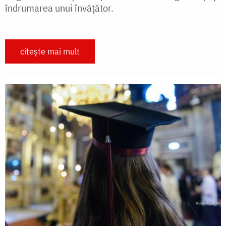
îndrumarea unui învăţător.
citește mai mult