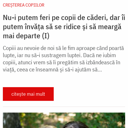
CREŞTEREA COPIILOR
Nu-i putem feri pe copii de căderi, dar îi
putem învăța să se ridice și să meargă
mai departe (I)
Copiii au nevoie de noi să le fim aproape când poartă
lupte, iar nu să-i sustragem luptei. Dacă ne iubim
copiii, atunci vrem să îi pregătim să izbândească în
viaţă, ceea ce înseamnă şi să-i ajutăm să...
citește mai mult