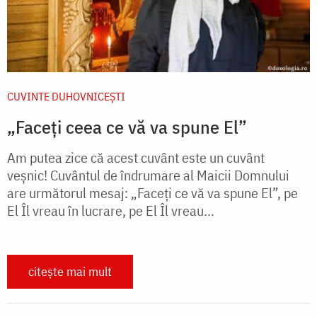
CUVINTE DUHOVNICEȘTI
„Faceți ceea ce vă va spune El”
Am putea zice că acest cuvânt este un cuvânt
veşnic! Cuvântul de îndrumare al Maicii Domnului
are următorul mesaj: „Faceţi ce vă va spune El”, pe
El Îl vreau în lucrare, pe El Îl vreau...
citește mai mult