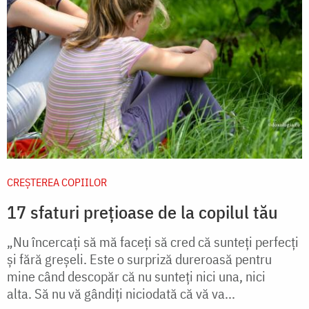
CREŞTEREA COPIILOR
17 sfaturi prețioase de la copilul tău
„Nu încercați să mă faceți să cred că sunteți perfecți
și fără greșeli. Este o surpriză dureroasă pentru
mine când descopăr că nu sunteți nici una, nici
alta. Să nu vă gândiți niciodată că vă va...