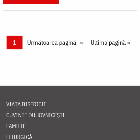
Paginare
Current page
1
Next page
Următoarea pagină
Last page
Ultima pagină »
VIAȚA BISERICII
CUVINTE DUHOVNICEȘTI
FAMILIE
LITURGICĂ