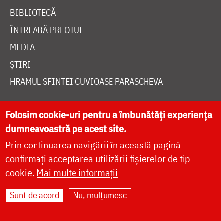
BIBLIOTECĂ
ÎNTREABĂ PREOTUL
MEDIA
ȘTIRI
HRAMUL SFINTEI CUVIOASE PARASCHEVA
Folosim cookie-uri pentru a îmbunătăți experiența
AUTORI
dumneavoastră pe acest site.
PĂRINȚI DUHOVNICEȘTI
Prin continuarea navigării în această pagină
MAICI CU VIAȚĂ DUHOVNICEASCĂ
confirmați acceptarea utilizării fișierelor de tip
TEMATICĂ
cookie.
Mai multe informații
SINAXAR ALFABETIC
Sunt de acord
Nu, mulțumesc
MĂNĂSTIRI ȘI BISERICI
CALENDAR ORTODOX