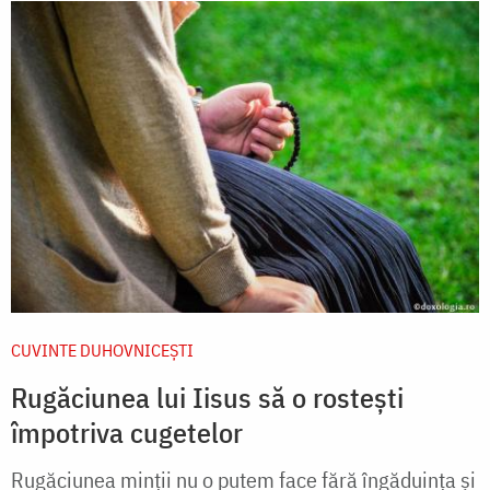
CUVINTE DUHOVNICEȘTI
Rugăciunea lui Iisus să o rostești
împotriva cugetelor
Rugăciunea minţii nu o putem face fără îngăduinţa şi