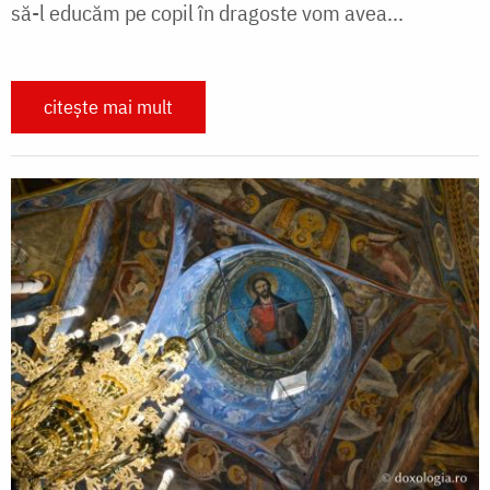
să-l educăm pe copil în dragoste vom avea...
citește mai mult