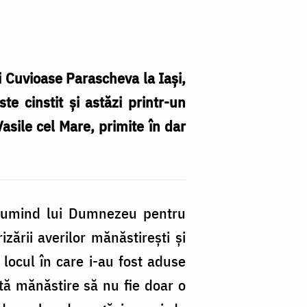
i Cuvioase Parascheva la Iași,
te cinstit și astăzi printr-un
asile cel Mare, primite în dar
Fo
O
Ne
ulțumind lui Dumnezeu pentru
zării averilor mănăstirești și
 locul în care i-au fost aduse
stă mănăstire să nu fie doar o