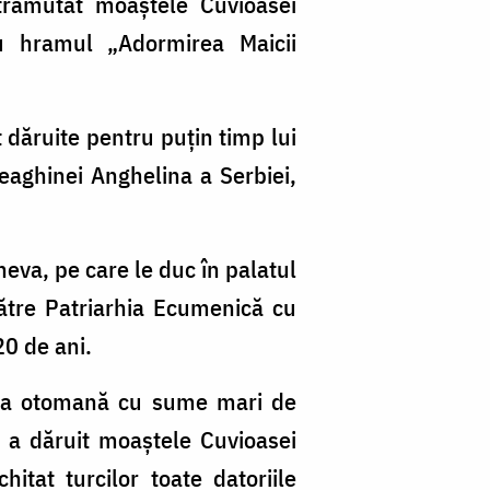
trămutat moaștele Cuvioasei
cu hramul „Adormirea Maicii
 dăruite pentru puţin timp lui
neaghinei Anghelina a Serbiei,
heva, pe care le duc în palatul
către Patriarhia Ecumenică cu
20 de ani.
arta otomană cu sume mari de
e a dăruit moaștele Cuvioasei
tat turcilor toate datoriile