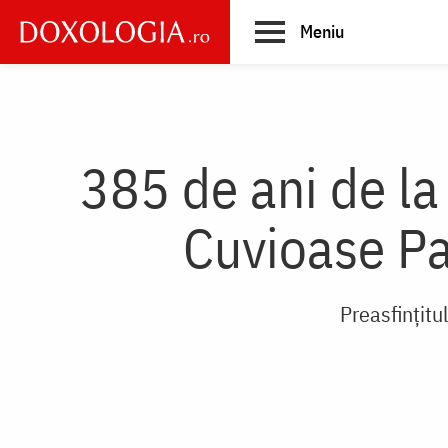
Skip
Meniu
to
main
Main
content
navigation
385 de ani de la
Cuvioase Pa
Preasfințitu