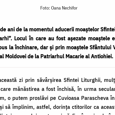
Foto: Oana Nechifor
de ani de la momentul aducerii moaștelor Sfinte
erarhi”. Locul în care au fost așezate moaștele es
pus la închinare, dar și prin moaștele Sfântului V
l Moldovei de la Patriarhul Macarie al Antiohiei.
această zi prin săvârșirea Sfintei Liturghii, m
 care mănăstirea a fost închisă, în urma seculari
acum, o putem proslăvi pe Cuvioasa Parascheva în
 să împlinim, astfel, dorința ctitorilor ca acea