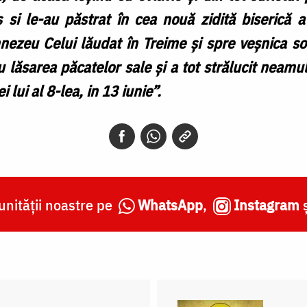
us si le-au păstrat în cea nouă zidită biserică a 
nezeu Celui lăudat în Treime și spre veșnica sol
 lăsarea păcatelor sale și a tot strălucit neamu
 lui al 8-lea, in 13 iunie”.
nității noastre pe
WhatsApp
,
Instagram