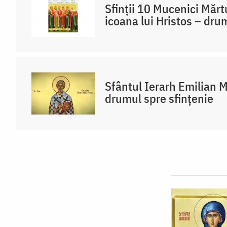
Sfinții 10 Mucenici Mărt
icoana lui Hristos – dru
Sfântul Ierarh Emilian M
drumul spre sfințenie