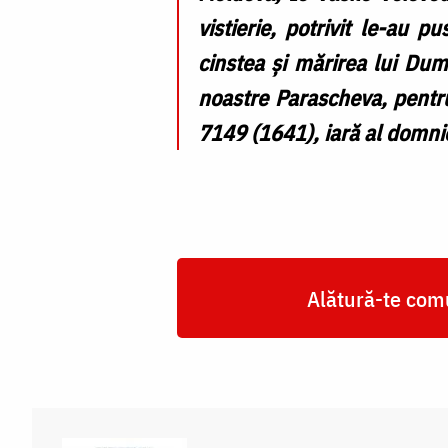
vistierie, potrivit le-au p
cinstea și mărirea lui Dum
noastre Parascheva, pentru
7149 (1641), iară al domniei
Alătură-te comu