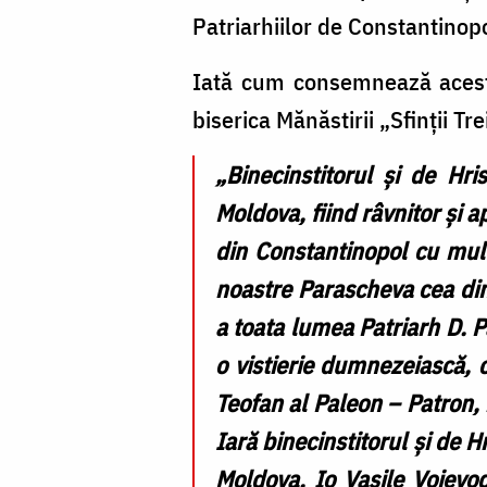
Patriarhiilor de Constantinopo
Iată cum consemnează acest
biserica Mănăstirii „Sfinții Tre
„Binecinstitorul și de Hr
Moldova, fiind râvnitor și a
din Constantinopol cu mult
noastre Parascheva cea din 
a toata lumea Patriarh D. Pa
o vistierie dumnezeiască, cu
Teofan al Paleon – Patron, 
Iară binecinstitorul și de 
Moldova, Io Vasile Voievod