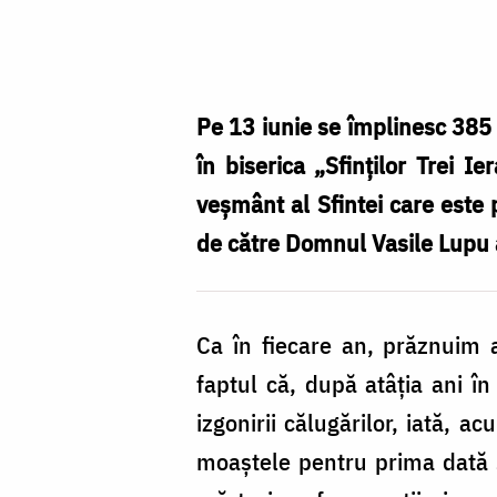
Foto:
Oana
Nechifor
Pe 13 iunie se împlinesc 385 
în biserica „Sfinților Trei I
veșmânt al Sfintei care este 
de către Domnul Vasile Lupu a
Ca în fiecare an, prăznuim 
faptul că, după atâția ani în
izgonirii călugărilor, iată, 
moaștele pentru prima dată și