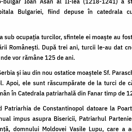
-bulgar Ioan Asan al II-lea (1218-1241) a s
itala Bulgariei, fiind depuse în catedrala 
 sub ocupația turcilor, sfintele ei moaște au fost
ii Românești. După trei ani, turcii le-au dat c
 unde vor rămâne 125 de ani.
Serbia și iau din nou ostatice moaștele Sf. Parasc
l. Apoi, ele sunt răscumpărate de la turci de 
mân în Catedrala patriarhală din Fanar timp de 1
d Patriarhia de Constantinopol datoare la Po
nual impus asupra Bisericii, Patriarhul Parteni
nță, domnului Moldovei Vasile Lupu, care a achi