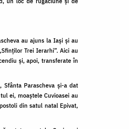
nd, un loc de rugăciune și de
ascheva au ajuns la Iași și au
finților Trei Ierarhi”. Aici au
ndiu și, apoi, transferate în
i, Sfânta Parascheva și-a dat
tul ei, moaștele Cuvioasei au
Apostoli din satul natal Epivat,