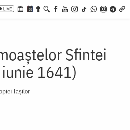
LIVE
09
moaștelor Sfintei
 iunie 1641)
piei Iașilor