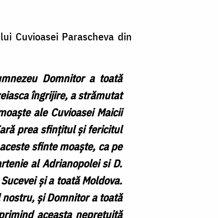
ui Cuvioasei Parascheva din
 Dumnezeu Domnitor a toată
eiasca îngrijire, a strămutat
moaște ale Cuvioasei Maicii
ă prea sfințitul și fericitul
s aceste sfinte moaște, ca pe
artenie al Adrianopolei si D.
l Sucevei și a toată Moldova.
l nostru, și Domnitor a toată
 primind aceasta neprețuită