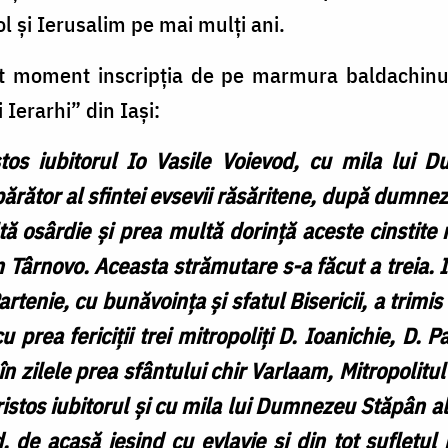
l și Ierusalim pe mai mulți ani.
 moment inscripția de pe marmura baldachinul
i Ierarhi” din Iași:
istos iubitorul Io Vasile Voievod, cu mila lui
părător al sfintei evsevii răsăritene, după dumnez
ă osârdie și prea multă dorință aceste cinstite 
Târnovo. Aceasta strămutare s-a făcut a treia. Iar
rtenie, cu bunăvoința și sfatul Bisericii, a trimi
 prea fericiții trei mitropoliți D. Ioanichie, D. P
în zilele prea sfântului chir Varlaam, Mitropolitu
Hristos iubitorul și cu mila lui Dumnezeu Stăpân a
, de acasă ieșind cu evlavie și din tot sufletul