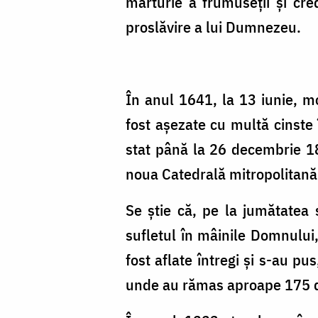
mărturie a frumuseții și cre
proslăvire a lui Dumnezeu.
În anul 1641, la 13 iunie, mo
fost așezate cu multă cinste î
stat până la 26 decembrie 18
noua Catedrală mitropolitană d
Se știe că, pe la jumătatea 
sufletul în mâinile Domnului
fost aflate întregi și s-au pus
unde au rămas aproape 175 d