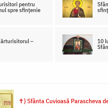
urisitori pentru
Sfân
mul spre sfințenie
sfin
ărturisitorul –
10 l
Sfân
✝) Sfânta Cuvioasă Parascheva de 