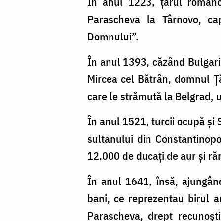
În anul 1223, țarul româno
Parascheva la Târnovo, cap
Domnului”.
În anul 1393, căzând Bulgaria
Mircea cel Bătrân, domnul Țăr
care le strămută la Belgrad,
În anul 1521, turcii ocupă și 
sultanului din Constantinopo
12.000 de ducați de aur și ră
În anul 1641, însă, ajungân
bani, ce reprezentau birul a
Parascheva, drept recunoști