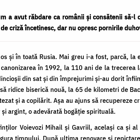
um a avut răbdare ca românii și consătenii să-l
 de criză încetinesc, dar nu opresc pornirile duho
s și în toată Rusia. Mai greu i-a fost, parcă, la 
anonizarea în 1992, la 110 ani de la trecerea l
ncioșii din sat și din împrejurimi și-au dorit înfi
ă ridice biserică nouă, la 65 de kilometri de Ba
otezat și a copilărit. Așa au ajuns să recupereze c
 și argint, o adevărată bogăție spirituală.
ților Voievozi Mihail și Gavriil, același ca și al
egura timpului. După ultima renovare și repictare