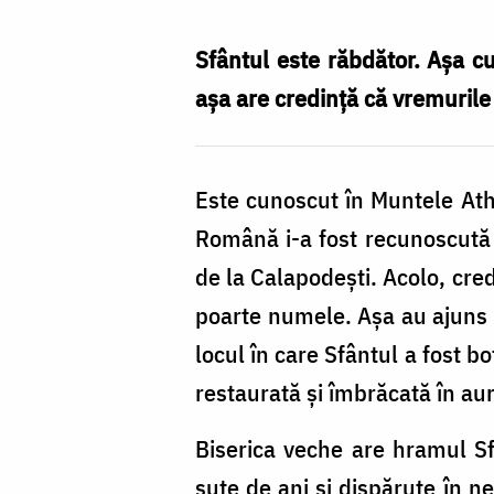
Silviu
Cluci
Sfântul este răbdător. Așa c
așa are credință că vremurile
Este cunoscut în Muntele Atho
Română i-a fost recunoscută c
de la Calapodești. Acolo, credi
poarte numele. Așa au ajuns s
locul în care Sfântul a fost b
restaurată și îmbrăcată în aur
Biserica veche are hramul Sfin
sute de ani și dispărute în n