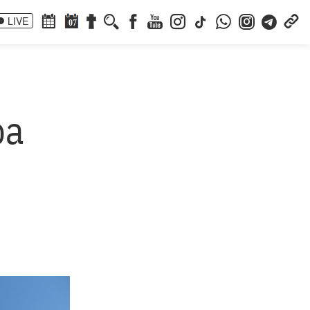
LIVE
07
pa