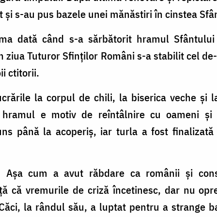
t și s-au pus bazele unei mănăstiri în cinstea Sfâ
ma dată când s-a sărbătorit hramul Sfântului
n ziua Tuturor Sfinților Români s-a stabilit cel de-
 ctitorii.
rările la corpul de chili, la biserica veche și la
 hramul e motiv de reîntâlnire cu oameni și s
juns până la acoperiș, iar turla a fost finalizată
r. Așa cum a avut răbdare ca românii și cons
ă că vremurile de criză încetinesc, dar nu opre
Căci, la rândul său, a luptat pentru a strange 