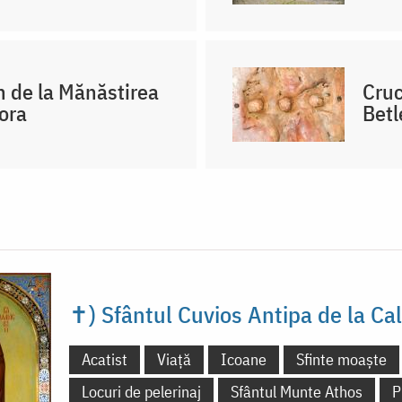
n de la Mănăstirea
Cruc
ora
Bet
✝) Sfântul Cuvios Antipa de la Ca
Acatist
Viață
Icoane
Sfinte moaște
Locuri de pelerinaj
Sfântul Munte Athos
P