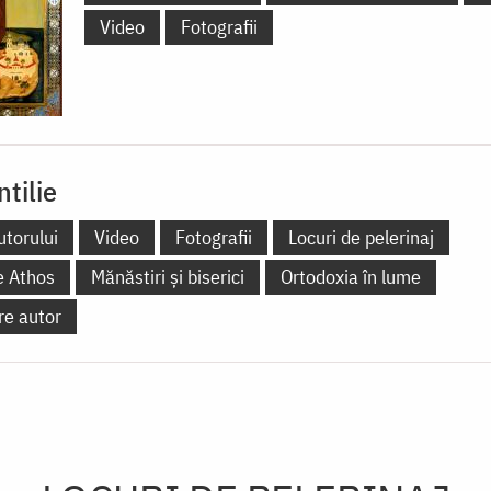
Video
Fotografii
ntilie
utorului
Video
Fotografii
Locuri de pelerinaj
e Athos
Mănăstiri și biserici
Ortodoxia în lume
re autor