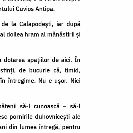
ntului Cuvios Antipa.
 de la Calapodești, iar după
al doilea hram al mănăstirii și
 dotarea spațiilor de aici. În
finți, de bucurie că, timid,
 în întregime. Nu e ușor. Nici
ătenii să-l cunoască – să-l
sc pornirile duhovnicești ale
bani din lumea întregă, pentru