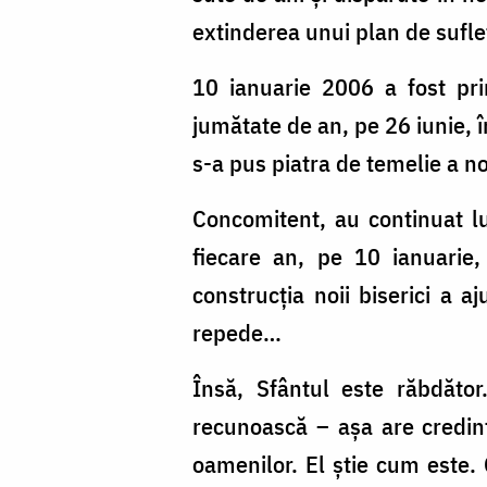
extinderea unui plan de sufle
10 ianuarie 2006 a fost pri
jumătate de an, pe 26 iunie, î
s-a pus piatra de temelie a noii
Concomitent, au continuat luc
fiecare an, pe 10 ianuarie,
construcția noii biserici a a
repede…
Însă, Sfântul este răbdăto
recunoască – așa are credinț
oamenilor. El știe cum este. 