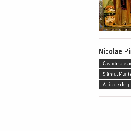
Nicolae Pi
Cuvinte ale a
Sfântul Munt
Articole desp