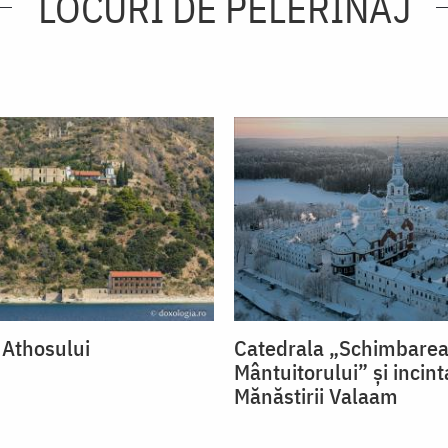
LOCURI DE PELERINAJ
 Athosului
Catedrala „Schimbarea 
Mântuitorului” și incint
Mănăstirii Valaam