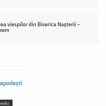
ea viespilor din Biserica Nașterii –
leem
lapodești
redici