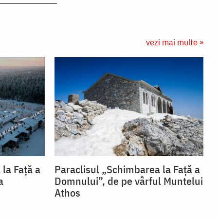
vezi mai multe »
la Față a
Paraclisul „Schimbarea la Față a
a
Domnului”, de pe vârful Muntelui
Athos