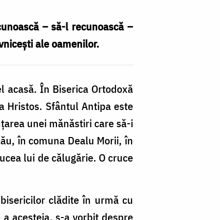
 cunoască – să-l recunoască –
vnicești ale oamenilor.
Fo
el acasă. În Biserica Ortodoxă
pr
a Hristos. Sfântul Antipa este
Si
ințarea unei mănăstiri care să-i
Cl
cău, în comuna Dealu Morii, în
rucea lui de călugărie. O cruce
 bisericilor clădite în urmă cu
 a acesteia, s-a vorbit despre