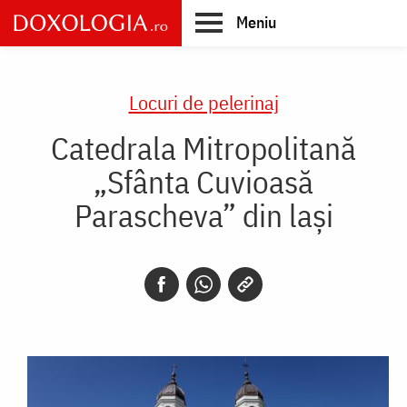
Skip
Meniu
to
main
Main
content
navigation
Locuri de pelerinaj
Catedrala Mitropolitană
„Sfânta Cuvioasă
Parascheva” din lași