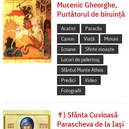
Mucenic Gheorghe,
Purtătorul de biruință
Acatist
Paraclis
Canon
Viață
Minuni
Icoane
Sfinte moaște
Locuri de pelerinaj
Sfântul Munte Athos
Predici
Video
Fotografii
✝) Sfânta Cuvioasă
Parascheva de la Iași