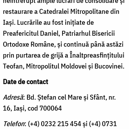
neîntrerupt ample lucrări de consolidare şi
restaurare a Catedralei Mitropolitane din
Iaşi. Lucrările au fost iniţiate de
Preafericitul Daniel, Patriarhul Bisericii
Ortodoxe Române, şi continuă până astăzi
prin purtarea de grijă a Înaltpreasfinţitului
Teofan, Mitropolitul Moldovei şi Bucovinei.
Date de contact
Adresă
: Bd. Ştefan cel Mare şi Sfânt, nr.
16, Iaşi, cod 700064
Telefon
: (+4) 0232 215 454 şi (+4) 0731