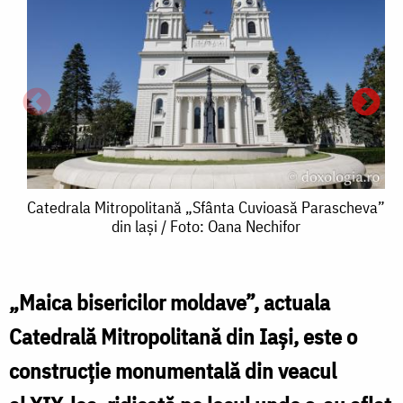
Catedrala
Catedrala Mitropolitană „Sfânta Cuvioasă Parascheva”
din lași / Foto: Oana Nechifor
Mitropolitană
„Sfânta
Cuvioasă
„Maica bisericilor moldave”, actuala
C
C
Parascheva”
Catedrală Mitropolitană din Iaşi, este o
M
din
construcţie monumentală din veacul
„
lași