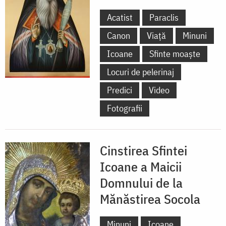
Acatist
Paraclis
Canon
Viață
Minuni
Icoane
Sfinte moaște
Locuri de pelerinaj
Predici
Video
Fotografii
Cinstirea Sfintei
Icoane a Maicii
Domnului de la
Mănăstirea Socola
Minuni
Icoane