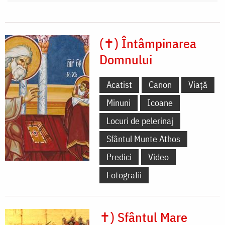
(✝) Întâmpinarea
Domnului
Acatist
Canon
Viață
Minuni
Icoane
Locuri de pelerinaj
Sfântul Munte Athos
Predici
Video
Fotografii
✝) Sfântul Mare