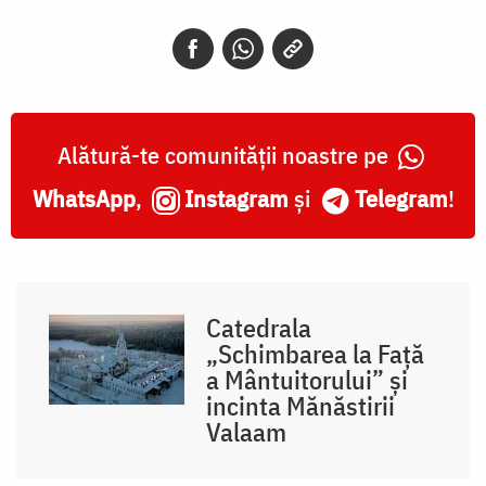
Alătură-te comunității noastre pe
WhatsApp
,
Instagram
și
Telegram
!
Catedrala
„Schimbarea la Față
a Mântuitorului” și
incinta Mănăstirii
Valaam