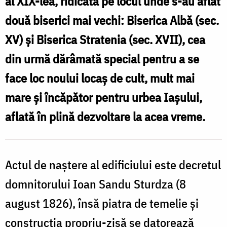
al XIX-lea, ridicată pe locul unde s-au aflat
/
două biserici mai vechi: Biserica Albă (sec.
Foto:
XV) şi Biserica Stratenia (sec. XVII), cea
d
Oana
din urmă dărâmată special pentru a se
l
Nechifor
face loc noului locaş de cult, mult mai
/
mare şi încăpător pentru urbea Iaşului,
F
aflată în plină dezvoltare la acea vreme.
N
Actul de naştere al edificiului este decretul
domnitorului Ioan Sandu Sturdza (8
august 1826), însă piatra de temelie şi
construcţia propriu-zisă se datorează