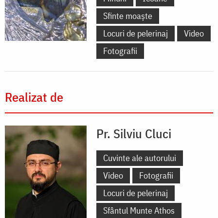
Sfinte moaște
Locuri de pelerinaj
Video
Fotografii
Realizat de
Pr. Silviu Cluci
Cuvinte ale autorului
Video
Fotografii
Locuri de pelerinaj
Sfântul Munte Athos