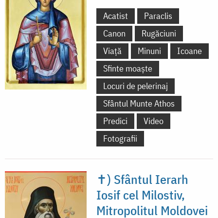
Acatist
Paraclis
Canon
Rugăciuni
Viață
Minuni
Icoane
Sfinte moaște
Locuri de pelerinaj
Sfântul Munte Athos
Predici
Video
Fotografii
✝) Sfântul Ierarh
Iosif cel Milostiv,
Mitropolitul Moldovei