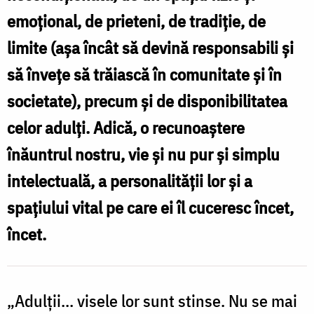
emoţional, de prieteni, de tradiţie, de
și
limite (aşa încât să devină responsabili şi
de
să înveţe să trăiască în comunitate şi în
disponibilitate
din
societate), precum şi de disponibilitatea
partea
celor adulţi. Adică, o recunoaştere
părinților
înăuntrul nostru, vie şi nu pur şi simplu
/
intelectuală, a personalităţii lor şi a
Foto:
spaţiului vital pe care ei îl cuceresc încet,
Oana
încet.
Nechifor
„Adulţii... visele lor sunt stinse. Nu se mai