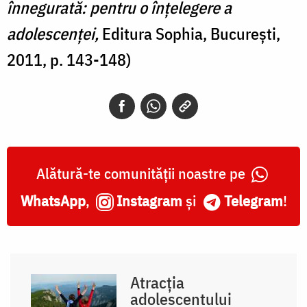
înnegurată: pentru o înţelegere a
adolescenţei,
Editura Sophia, Bucureşti,
2011, p. 143-148)
Alătură-te comunității noastre pe
WhatsApp
,
Instagram
și
Telegram
!
Atracția
adolescentului