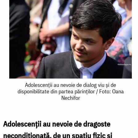
Adolescenții
Adolescenții au nevoie de dialog viu și de
disponibilitate din partea părinților / Foto: Oana
au
Nechifor
nevoie
de
Adolescenţii au nevoie de dragoste
dialog
necondiţionată, de un spaţiu fizic şi
viu