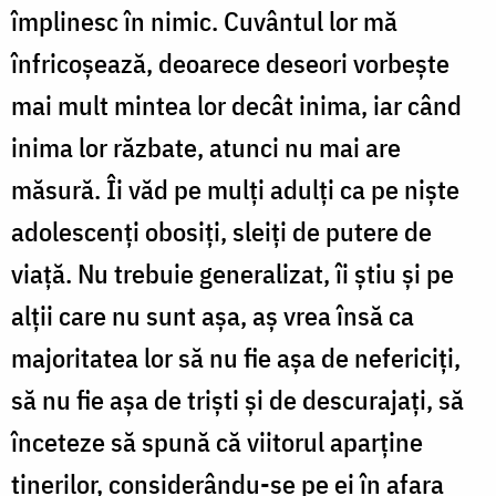
împlinesc în nimic. Cuvântul lor mă
înfricoşează, deoarece deseori vorbeşte
mai mult mintea lor decât inima, iar când
inima lor răzbate, atunci nu mai are
măsură. Îi văd pe mulţi adulţi ca pe nişte
adolescenţi obosiţi, sleiţi de putere de
viaţă. Nu trebuie generalizat, îi ştiu şi pe
alţii care nu sunt aşa, aş vrea însă ca
majoritatea lor să nu fie aşa de nefericiţi,
să nu fie aşa de trişti şi de descurajaţi, să
înceteze să spună că viitorul aparţine
tinerilor, considerându-se pe ei în afara