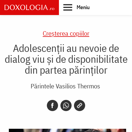
Skip
Meniu
to
main
Main
content
navigation
Creşterea copiilor
Adolescenții au nevoie de
dialog viu și de disponibilitate
din partea părinților
Părintele Vasilios Thermos