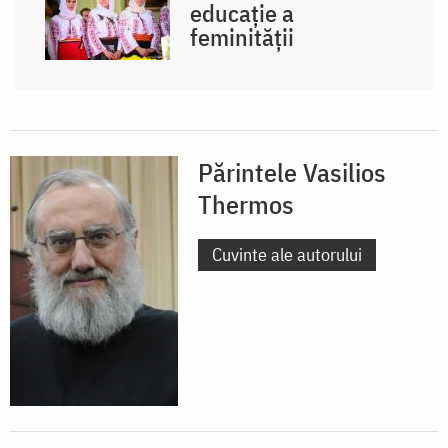
educație a
feminității
Părintele Vasilios
Thermos
Cuvinte ale autorului