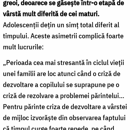
greoi, deoarece se găseşte într-o etapă de
vârstă mult diferită de cei maturi.
Adolescenţii deţin un simţ total diferit al
timpului. Aceste asimetrii complică foarte
mult lucrurile:
„Perioada cea mai stresantă în ciclul vieţii
unei familii are loc atunci când o criză de
dezvoltare a copilului se suprapune pe o
criză de rezolvare a problemei părintelui...
Pentru părinte criza de dezvoltare a vârstei
de mijloc izvorăşte din observarea faptului
că timpul curge foarte repede, pe când