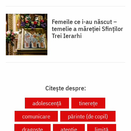
Femeile ce i-au născut –
temelie a măreției Sfinților
Trei Ierarhi
Citește despre:
adolescență
tinerețe
comunicare
părinte (de copil)
dragoste
atenție
limită