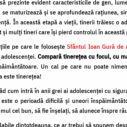
să prezinte evident caracteristicile de gen, lu
 se maturizează și se aprofundează rațiunea, si
nță. În această etapă a vieții, tinerii trăiesc o a
 și mulți tineri care își pierd controlul în această
iile pe care le folosește
Sfântul Ioan Gură de 
ta adolescenței.
Compară tinerețea cu focul, cu m
nspăimântătoare. Un cal pe care nu poate nimen
a este tinerețea!
văd cum intră în anii grei ai adolescenței cu sig
este o perioadă dificilă și uneori înspăimântăto
mul cel bun, să fie înșelați, să alunece înspre ră
labile dintotdeauna, ce ar trebui să spunem despre