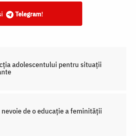
și
Telegram
!
cția adolescentului pentru situații
ante
 nevoie de o educație a feminității