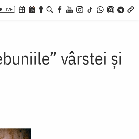
LIVE
07
ebuniile” vârstei și