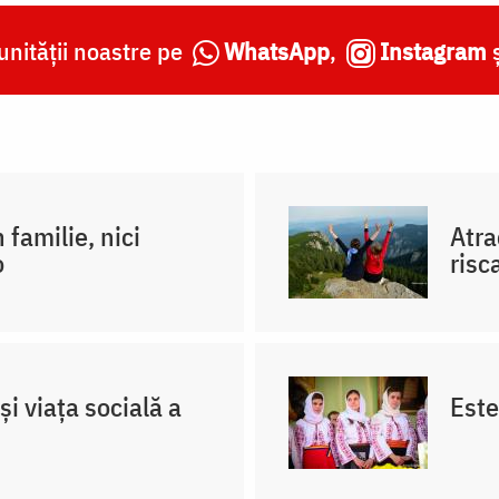
nității noastre pe
WhatsApp
,
Instagram
 familie, nici
Atra
o
risc
 și viața socială a
Este