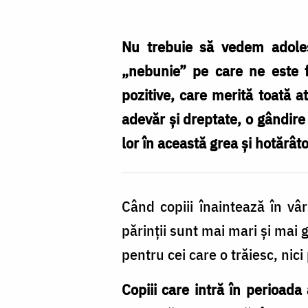
relația
cu
Nu trebuie să vedem adoles
părinții
„nebunie” pe care ne este f
‒
pozitive, care merită toată a
„nebuniile”
adevăr și dreptate, o gândire 
vârstei
lor în această grea și hotărâto
și
nevoia
Când copiii înaintează în vâ
de
părinții sunt mai mari și mai g
sprijin
pentru cei care o trăiesc, nic
Copiii care intră în perioada