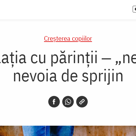
Creşterea copiilor
ația cu părinții ‒ „n
nevoia de sprijin