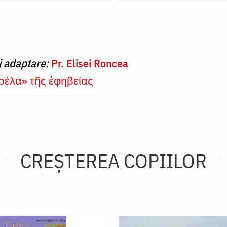
i adaptare:
Pr. Elisei Roncea
ρέλα» τῆς ἐφηβείας
CREŞTEREA COPIILOR