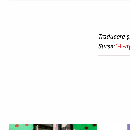
Traducere ș
Sursa:
Ἡ «τ