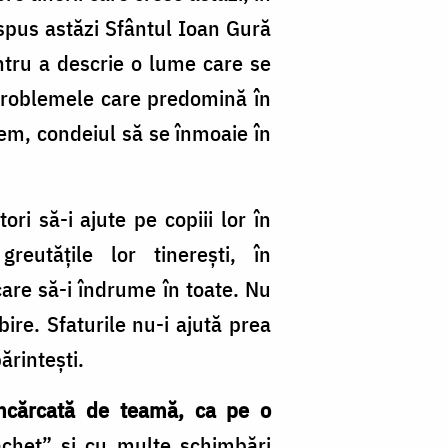
 spus astăzi Sfântul Ioan Gură
entru a descrie o lume care se
problemele care predomină în
iem, condeiul să se înmoaie în
ri să-i ajute pe copiii lor în
reutățile lor tinerești, în
, care să-i îndrume în toate. Nu
ubire. Sfaturile nu-i ajută prea
ărintești.
încărcată de teamă, ca pe o
achet” și cu multe schimbări