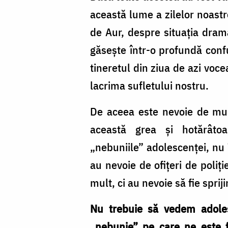
această lume a zilelor noastr
de Aur, despre situația drama
găsește într-o profundă con
tineretul din ziua de azi voc
lacrima sufletului nostru.
De aceea este nevoie de multă
această grea și hotărâtoar
„nebuniile” adolescenței, nu
au nevoie de ofițeri de poliție
mult, ci au nevoie să fie spriji
Nu trebuie să vedem adoles
„nebunie” pe care ne este 