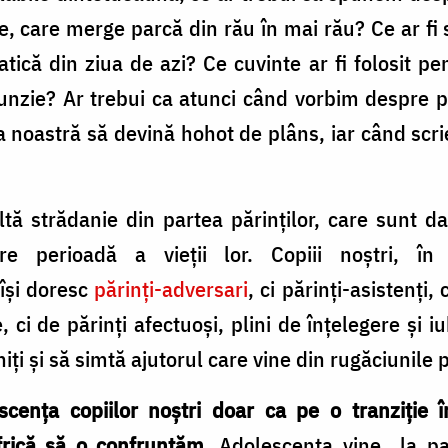
e, care merge parcă din rău în mai rău? Ce ar fi
tică din ziua de azi? Ce cuvinte ar fi folosit p
funzie? Ar trebui ca atunci când vorbim despre 
ea noastră să devină hohot de plâns, iar când scr
 strădanie din partea părinților, care sunt dato
e perioadă a vieții lor. Copiii noștri, în g
 își doresc
părinți-adversari
, ci părinți-asistenți
, ci de părinți afectuoși, plini de înțelegere și i
niți și să simtă ajutorul care vine din rugăciunile p
cența copiilor noștri doar ca pe o tranziție 
frică să o confruntăm
. Adolescența vine „la p