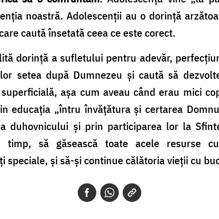
tenția noastră. Adolescenții au o dorință arzăto
care caută însetată ceea ce este corect.
lită dorință a sufletului pentru adevăr, perfecț
 lor setea după Dumnezeu și caută să dezvolte o
 superficială, așa cum aveau când erau mici copi
prin educația „întru învăţătura şi certarea Domnul
a duhovnicului și prin participarea lor la Sfint
și timp, să găsească toate acele resurse 
 speciale, și să-și continue călătoria vieții cu bu