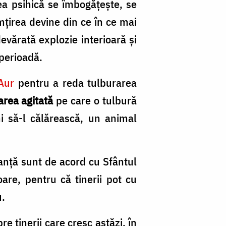
mea psihică se îmbogățește, se
mțirea devine din ce în ce mai
devărată explozie interioară și
 perioadă.
Aur
pentru a reda tulburarea
area agitată
pe care o tulbură
i să-l călărească, un animal
uranță sunt de acord cu Sfântul
are, pentru că tinerii pot cu
u.
 tinerii care cresc astăzi, în