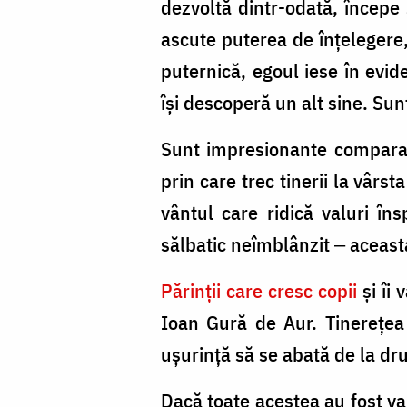
dezvoltă dintr-odată, începe 
ascute puterea de înțelegere,
puternică, egoul iese în evide
își descoperă un alt sine. Sunt
Sunt impresionante comparaț
prin care trec tinerii la vârs
vântul care ridică valuri î
sălbatic neîmblânzit ‒ aceast
Părinții care cresc copii
și îi 
Ioan Gură de Aur. Tinerețea 
ușurință să se abată de la dru
Dacă toate acestea au fost va