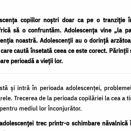
cența copiilor noștri doar ca pe o tranziție 
rică să o confruntăm. Adolescența vine „la p
tenția noastră. Adolescenții au o dorință arzăto
care caută însetată ceea ce este corect. Părinții s
are perioadă a vieții lor.
rstă și intră în perioada adolescenței, probleme
rele. Trecerea de la perioada copilăriei la cea a ti
i pentru mediul lor înconjurător.
 adolescenței trec printr-o schimbare năvalnică î