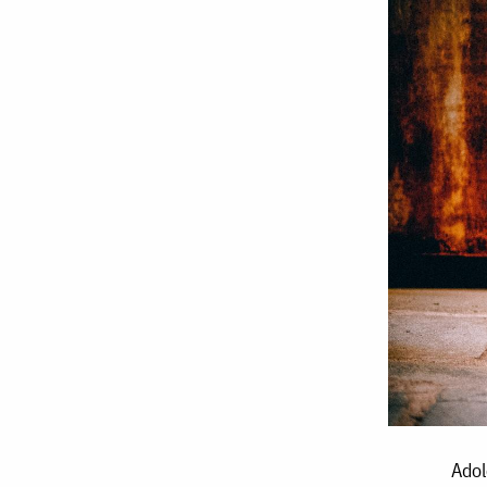
Adolescenții
Adol
și