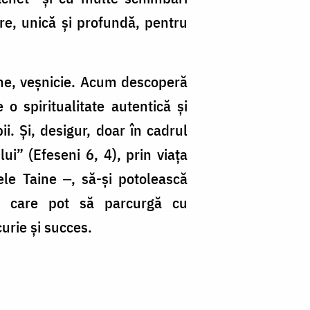
are, unică și profundă, pentru
iune, veșnicie. Acum descoperă
 spiritualitate autentică și
i. Și, desigur, doar în cadrul
ui” (Efeseni 6, 4), prin viața
ele Taine ‒, să-și potolească
cu care pot să parcurgă cu
curie și succes.